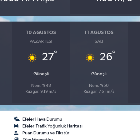
10 AĞUSTOS
11 AĞUSTOS
PAZARTESI
SALI
°
°
27
26
Güneşli
Güneşli
Nem: %48
Nem: %50
Rüzgar: 9.19 m/s
Rüzgar: 7.61 m/s
Efeler Hava Durumu
Efeler Trafik Yoğunluk Haritası
Puan Durumu ve Fikstür
Tüm Manşetler