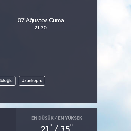
07 Ağustos Cuma
21:30
Süloğlu
Uzunköprü
EN DÜŞÜK / EN YÜKSEK
°
°
21
/ 35