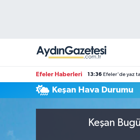
Efeler Hava Durumu
Efeler Trafik Yoğunluk Haritası
Süper Lig Puan Durumu ve Fikstür
Tüm Manşetler
Efeler Haberleri
13:36
Efeler'de yaz ta
Son Dakika Haberleri
Keşan Hava Durumu
Haber Arşivi
Keşan Bugün