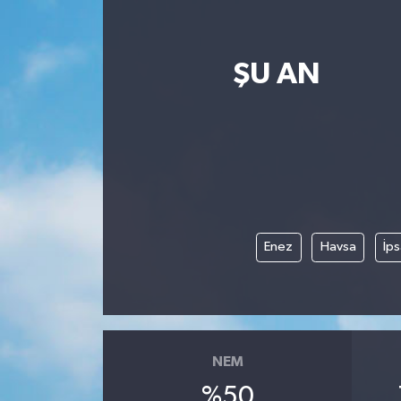
ŞU AN
Enez
Havsa
İps
NEM
%50