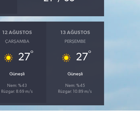
12 AĞUSTOS
13 AĞUSTOS
ÇARŞAMBA
PERŞEMBE
°
°
27
27
Güneşli
Güneşli
Nem: %43
Nem: %45
Rüzgar: 8.69 m/s
Rüzgar: 10.89 m/s