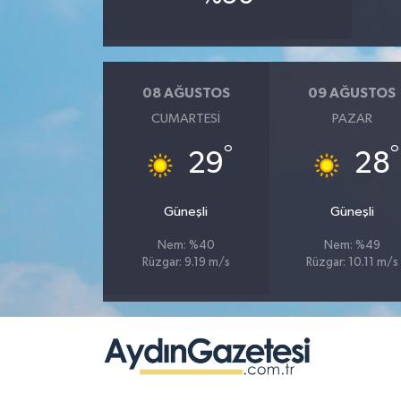
08 AĞUSTOS
09 AĞUSTOS
CUMARTESI
PAZAR
°
°
29
28
Güneşli
Güneşli
Nem: %40
Nem: %49
Rüzgar: 9.19 m/s
Rüzgar: 10.11 m/s