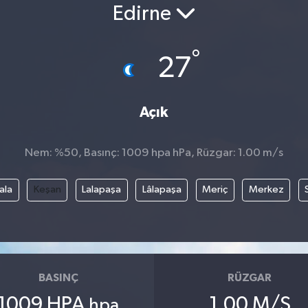
Edirne
°
27
Açık
Nem: %50, Basınç: 1009 hpa hPa, Rüzgar: 1.00 m/s
ala
Keşan
Lalapaşa
Lâlapaşa
Meriç
Merkez
BASINÇ
RÜZGAR
1009 HPA
1.00 M/S
hpa