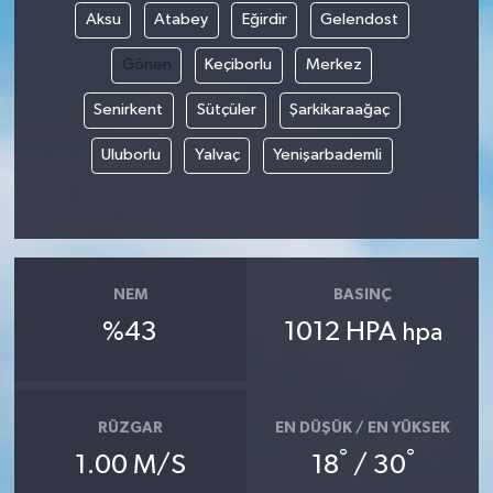
Aksu
Atabey
Eğirdir
Gelendost
Gönen
Keçiborlu
Merkez
Senirkent
Sütçüler
Şarkikaraağaç
Uluborlu
Yalvaç
Yenişarbademli
NEM
BASINÇ
%43
1012 HPA
hpa
RÜZGAR
EN DÜŞÜK / EN YÜKSEK
°
°
1.00 M/S
18
/ 30