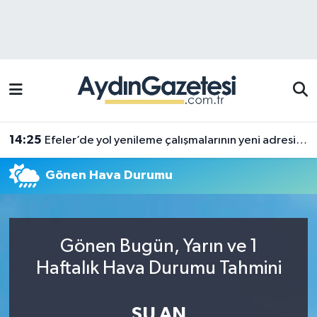
Efeler Hava Durumu
Efeler Trafik Yoğunluk Haritası
Süper Lig Puan Durumu ve Fikstür
14:25
Efeler’de yol yenileme çalışmalarının yeni adresi Pınardere Mahallesi
Tüm Manşetler
Gönen Hava Durumu
Son Dakika Haberleri
Haber Arşivi
Gönen Bugün, Yarın ve 1
Haftalık Hava Durumu Tahmini
ŞU AN