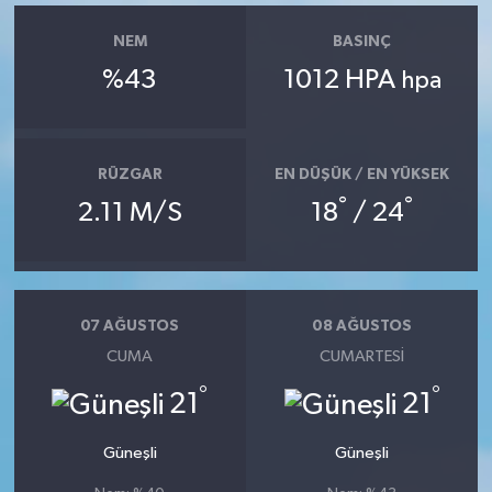
NEM
BASINÇ
%43
1012 HPA
hpa
RÜZGAR
EN DÜŞÜK / EN YÜKSEK
°
°
2.11 M/S
18
/ 24
07 AĞUSTOS
08 AĞUSTOS
CUMA
CUMARTESI
°
°
21
21
Güneşli
Güneşli