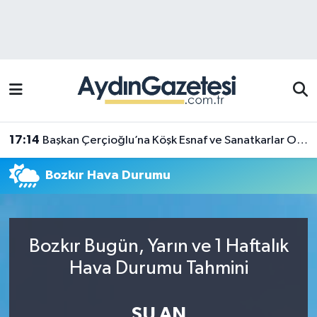
Efeler Hava Durumu
Efeler Trafik Yoğunluk Haritası
Süper Lig Puan Durumu ve Fikstür
17:14
Başkan Çerçioğlu’na Köşk Esnaf ve Sanatkarlar Odası’ndan ziyaret
Tüm Manşetler
Bozkır Hava Durumu
Son Dakika Haberleri
Haber Arşivi
Bozkır Bugün, Yarın ve 1 Haftalık
Hava Durumu Tahmini
ŞU AN