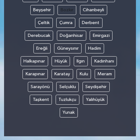
Beyşehir
Bozkır
Cihanbeyli
Çeltik
Çumra
Derbent
Derebucak
Doğanhisar
Emirgazi
Ereğli
Güneysınır
Hadim
Halkapınar
Hüyük
Ilgın
Kadınhanı
Karapınar
Karatay
Kulu
Meram
Sarayönü
Selçuklu
Seydişehir
Taşkent
Tuzlukçu
Yalıhüyük
Yunak