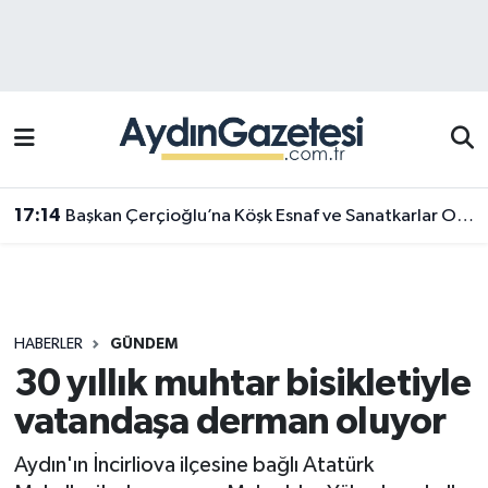
Efeler Hava Durumu
Efeler Trafik Yoğunluk Haritası
Süper Lig Puan Durumu ve Fikstür
17:14
Başkan Çerçioğlu’na Köşk Esnaf ve Sanatkarlar Odası’ndan ziyaret
Tüm Manşetler
Son Dakika Haberleri
HABERLER
GÜNDEM
Haber Arşivi
30 yıllık muhtar bisikletiyle
vatandaşa derman oluyor
Aydın'ın İncirliova ilçesine bağlı Atatürk