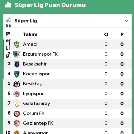
Süper Lig Puan Durumu
Süper Lig
#
Takım
O
P
1
Amed
0
0
2
Erzurumspor FK
0
0
3
Başakşehir
0
0
4
Kocaelispor
0
0
5
Beşiktaş
0
0
6
Eyüpspor
0
0
7
Galatasaray
0
0
8
Çorum FK
0
0
9
Gaziantep FK
0
0
10
Alanyaspor
0
0