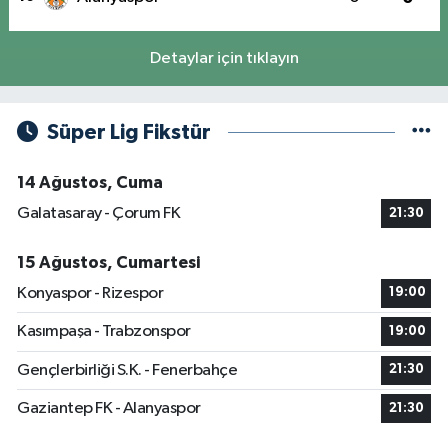
Detaylar için tıklayın
Süper Lig Fikstür
14 Ağustos, Cuma
Galatasaray - Çorum FK
21:30
15 Ağustos, Cumartesi
Konyaspor - Rizespor
19:00
Kasımpaşa - Trabzonspor
19:00
Gençlerbirliği S.K. - Fenerbahçe
21:30
Gaziantep FK - Alanyaspor
21:30