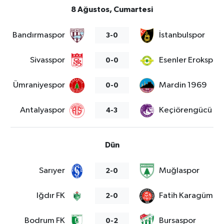
8 Ağustos, Cumartesi
Bandırmaspor
İstanbulspor
3-0
Sivasspor
Esenler Erokspor
0-0
Ümraniyespor
Mardin 1969
0-0
Antalyaspor
Keçiörengücü
4-3
Dün
Sarıyer
Muğlaspor
2-0
Iğdır FK
Fatih Karagümrü
2-0
Bodrum FK
Bursaspor
0-2