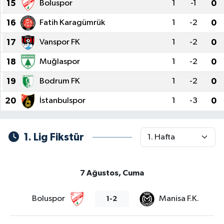
15
Boluspor
1
-1
0
16
Fatih Karagümrük
1
-2
0
17
Vanspor FK
1
-2
0
18
Muğlaspor
1
-2
0
19
Bodrum FK
1
-2
0
20
İstanbulspor
1
-3
0
1. Lig Fikstür
7 Ağustos, Cuma
Boluspor
Manisa F.K.
1-2