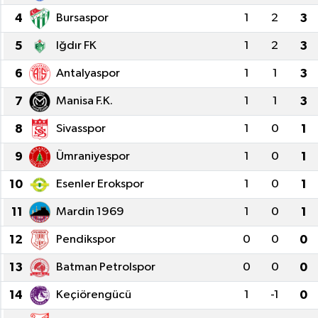
4
Bursaspor
1
2
3
5
Iğdır FK
1
2
3
6
Antalyaspor
1
1
3
7
Manisa F.K.
1
1
3
8
Sivasspor
1
0
1
9
Ümraniyespor
1
0
1
10
Esenler Erokspor
1
0
1
11
Mardin 1969
1
0
1
12
Pendikspor
0
0
0
13
Batman Petrolspor
0
0
0
14
Keçiörengücü
1
-1
0