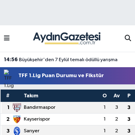
Efeler Hava Durumu
Efeler Trafik Yoğunluk Haritası
Süper Lig Puan Durumu ve Fikstür
14:56
Büyükşehir'den 7 Eylül temalı ödüllü yarışma
Tüm Manşetler
TFF 1.Lig Puan Durumu ve Fikstür
Son Dakika Haberleri
#
Takım
O
Av
P
Haber Arşivi
1
Bandırmaspor
1
3
3
2
Kayserispor
1
2
3
3
Sarıyer
1
2
3