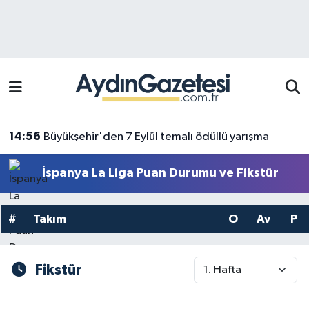
Efeler Hava Durumu
Efeler Trafik Yoğunluk Haritası
Süper Lig Puan Durumu ve Fikstür
14:56
Büyükşehir'den 7 Eylül temalı ödüllü yarışma
Tüm Manşetler
İspanya La Liga Puan Durumu ve Fikstür
Son Dakika Haberleri
#
Takım
O
Av
P
Haber Arşivi
Fikstür