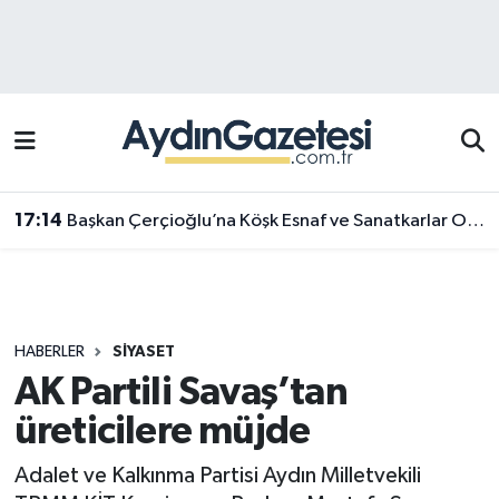
Efeler Hava Durumu
Efeler Trafik Yoğunluk Haritası
Süper Lig Puan Durumu ve Fikstür
17:14
Başkan Çerçioğlu’na Köşk Esnaf ve Sanatkarlar Odası’ndan ziyaret
Tüm Manşetler
Son Dakika Haberleri
HABERLER
SIYASET
Haber Arşivi
AK Partili Savaş’tan
üreticilere müjde
Adalet ve Kalkınma Partisi Aydın Milletvekili