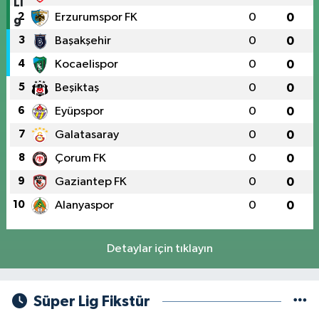
2
Erzurumspor FK
0
0
3
Başakşehir
0
0
4
Kocaelispor
0
0
5
Beşiktaş
0
0
6
Eyüpspor
0
0
7
Galatasaray
0
0
8
Çorum FK
0
0
9
Gaziantep FK
0
0
10
Alanyaspor
0
0
Detaylar için tıklayın
Süper Lig Fikstür