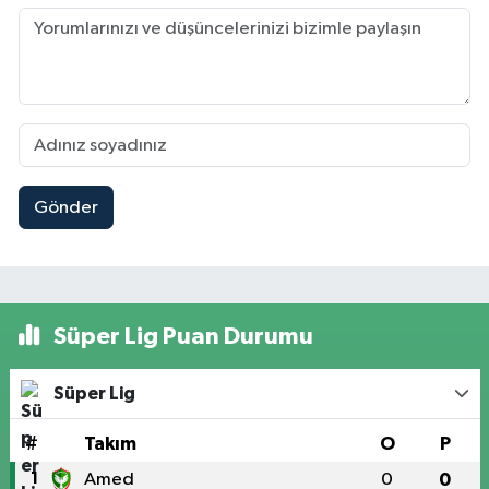
Gönder
Süper Lig Puan Durumu
Süper Lig
#
Takım
O
P
1
Amed
0
0