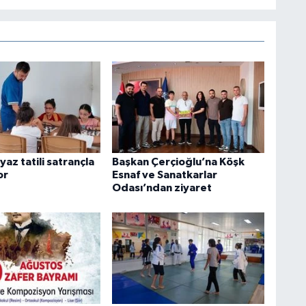
yaz tatili satrançla
Başkan Çerçioğlu’na Köşk
or
Esnaf ve Sanatkarlar
Odası’ndan ziyaret