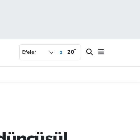
°
20
Efeler
düncüsü!