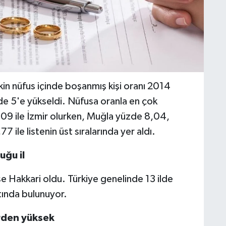
kin nüfus içinde boşanmış kişi oranı 2014
de 5'e yükseldi. Nüfusa oranla en çok
,09 ile İzmir olurken, Muğla yüzde 8,04,
ile listenin üst sıralarında yer aldı.
duğu
il
e Hakkari oldu. Türkiye genelinde 13 ilde
ltında bulunuyor.
rden
yüksek