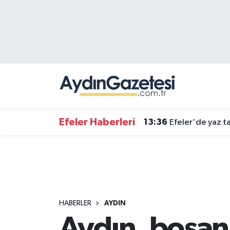
Efeler Hava Durumu
Efeler Trafik Yoğunluk Haritası
Süper Lig Puan Durumu ve Fikstür
Tüm Manşetler
Efeler Haberleri
13:36
Efeler'de yaz ta
Son Dakika Haberleri
Haber Arşivi
HABERLER
AYDIN
Aydın, boşan