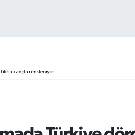
tili satrançla renkleniyor
mada Türkiye dör