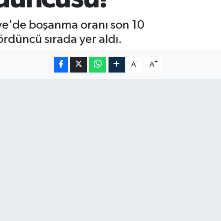
kiye'de boşanma oranı son 10
ördüncü sırada yer aldı.
-
+
A
A