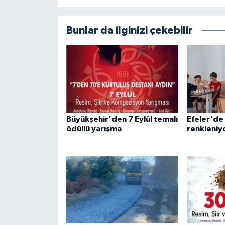
Bunlar da ilginizi çekebilir
Büyükşehir'den 7 Eylül temalı
Efeler'de 
ödüllü yarışma
renkleniy