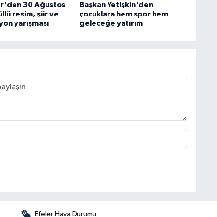
r'den 30 Ağustos
Başkan Yetişkin'den
llü resim, şiir ve
çocuklara hem spor hem
on yarışması
geleceğe yatırım
Efeler Hava Durumu