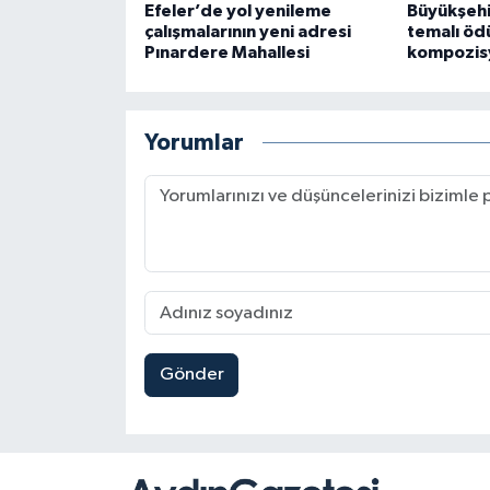
Efeler’de yol yenileme
Büyükşehi
çalışmalarının yeni adresi
temalı ödü
Pınardere Mahallesi
kompozisy
Yorumlar
Gönder