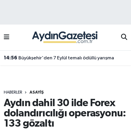
Efeler Hava Durumu
Efeler Trafik Yoğunluk Haritası
Süper Lig Puan Durumu ve Fikstür
14:56
Büyükşehir'den 7 Eylül temalı ödüllü yarışma
Tüm Manşetler
Son Dakika Haberleri
HABERLER
ASAYIŞ
Haber Arşivi
Aydın dahil 30 ilde Forex
dolandırıcılığı operasyonu:
133 gözaltı