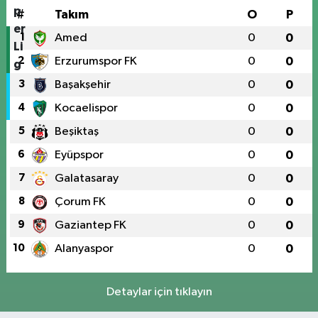
#
Takım
O
P
1
Amed
0
0
2
Erzurumspor FK
0
0
3
Başakşehir
0
0
4
Kocaelispor
0
0
5
Beşiktaş
0
0
6
Eyüpspor
0
0
7
Galatasaray
0
0
8
Çorum FK
0
0
9
Gaziantep FK
0
0
10
Alanyaspor
0
0
Detaylar için tıklayın