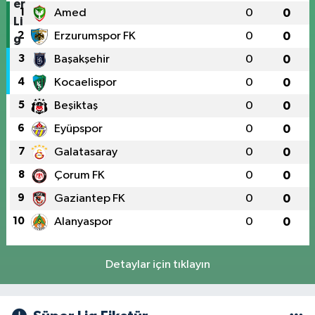
1
Amed
0
0
2
Erzurumspor FK
0
0
3
Başakşehir
0
0
4
Kocaelispor
0
0
5
Beşiktaş
0
0
6
Eyüpspor
0
0
7
Galatasaray
0
0
8
Çorum FK
0
0
9
Gaziantep FK
0
0
10
Alanyaspor
0
0
Detaylar için tıklayın