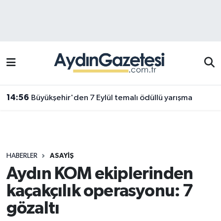
Efeler Hava Durumu
Efeler Trafik Yoğunluk Haritası
Süper Lig Puan Durumu ve Fikstür
14:56
Büyükşehir'den 7 Eylül temalı ödüllü yarışma
Tüm Manşetler
Son Dakika Haberleri
HABERLER
ASAYIŞ
Haber Arşivi
Aydın KOM ekiplerinden
kaçakçılık operasyonu: 7
gözaltı