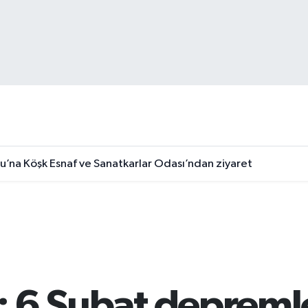
u’na Köşk Esnaf ve Sanatkarlar Odası’ndan ziyaret
i: 6 Şubat depreml