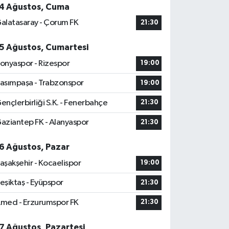
4 Ağustos, Cuma
alatasaray - Çorum FK
21:30
5 Ağustos, Cumartesi
onyaspor - Rizespor
19:00
asımpaşa - Trabzonspor
19:00
ençlerbirliği S.K. - Fenerbahçe
21:30
aziantep FK - Alanyaspor
21:30
6 Ağustos, Pazar
aşakşehir - Kocaelispor
19:00
eşiktaş - Eyüpspor
21:30
med - Erzurumspor FK
21:30
7 Ağustos, Pazartesi