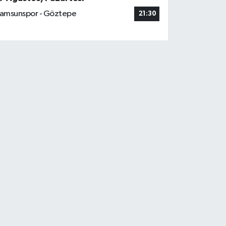
amsunspor - Göztepe
21:30