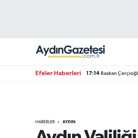
Efeler Hava Durumu
Efeler Trafik Yoğunluk Haritası
Süper Lig Puan Durumu ve Fikstür
Tüm Manşetler
Efeler Haberleri
17:14
Başkan Çerçioğl
Son Dakika Haberleri
Haber Arşivi
HABERLER
AYDIN
Aydın Valiliğ