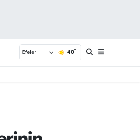
°
40
Efeler
erinin