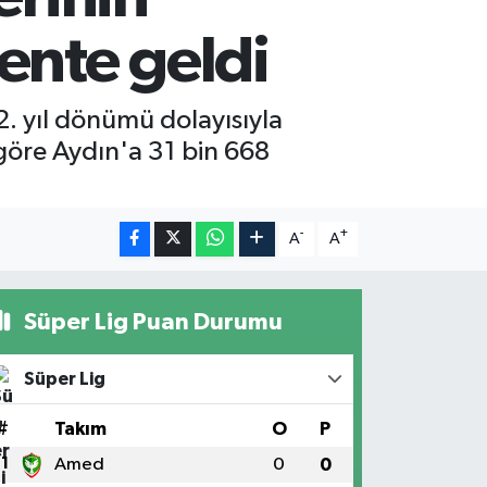
ente geldi
2. yıl dönümü dolayısıyla
 göre Aydın'a 31 bin 668
-
+
A
A
Süper Lig Puan Durumu
Süper Lig
#
Takım
O
P
1
Amed
0
0