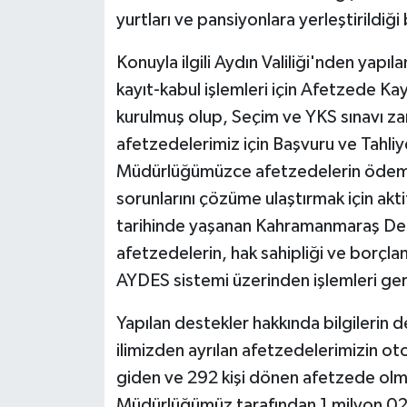
yurtları ve pansiyonlara yerleştirildiği b
Konuyla ilgili Aydın Valiliği'nden yapı
kayıt-kabul işlemleri için Afetzede K
kurulmuş olup, Seçim ve YKS sınavı z
afetzedelerimiz için Başvuru ve Tahliye
Müdürlüğümüzce afetzedelerin ödeme, b
sorunlarını çözüme ulaştırmak için akt
tarihinde yaşanan Kahramanmaraş Depr
afetzedelerin, hak sahipliği ve borçlan
AYDES sistemi üzerinden işlemleri gerç
Yapılan destekler hakkında bilgilerin d
ilimizden ayrılan afetzedelerimizin ot
giden ve 292 kişi dönen afetzede ol
Müdürlüğümüz tarafından 1 milyon 02