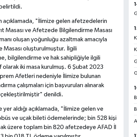
1
elirtildi.
G
lan açıklamada, "İlimize gelen afetzedelerin
1
ayıt Masası ve Afetzede Bilgilendirme Masası
K
amanı oluşan yoğunluğu azaltmak amacıyla
 Masası oluşturulmuştur. İlgili
K
ilgilendirme ve hak sahipliğiyle ilgili
G
if olarak iki masa kurulmuş. 6 Şubat 2023
G
em Afetleri nedeniyle İlimize bulunan
dırma çalışmaları için başvuruları alınarak
1
ekleştirilmiştir" denildi.
B
e yer aldığı açıklamada, "İlimize gelen ve
B
obüs ve uçak bileti ödemelerinde; bin 528 kişi
A
mak üzere toplam bin 820 afetzedeye AFAD İl
1
3 bin 018 TL ödeme yapılmıştır.