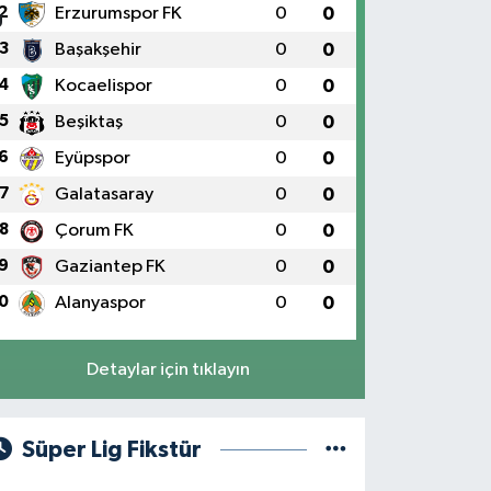
2
Erzurumspor FK
0
0
3
Başakşehir
0
0
4
Kocaelispor
0
0
5
Beşiktaş
0
0
6
Eyüpspor
0
0
7
Galatasaray
0
0
8
Çorum FK
0
0
9
Gaziantep FK
0
0
0
Alanyaspor
0
0
Detaylar için tıklayın
Süper Lig Fikstür