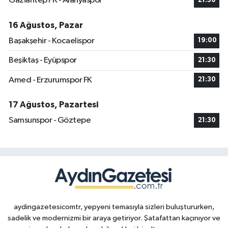
Gaziantep FK - Alanyaspor
21:30
16 Ağustos, Pazar
Başakşehir - Kocaelispor
19:00
Beşiktaş - Eyüpspor
21:30
Amed - Erzurumspor FK
21:30
17 Ağustos, Pazartesi
Samsunspor - Göztepe
21:30
aydingazetesicomtr, yepyeni temasıyla sizleri buluştururken,
sadelik ve modernizmi bir araya getiriyor. Şatafattan kaçınıyor ve