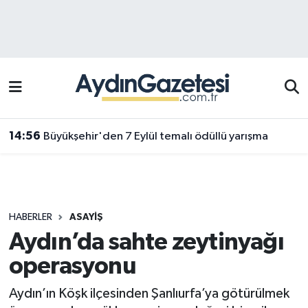
Efeler Hava Durumu
Efeler Trafik Yoğunluk Haritası
Süper Lig Puan Durumu ve Fikstür
14:56
Büyükşehir'den 7 Eylül temalı ödüllü yarışma
Tüm Manşetler
Son Dakika Haberleri
HABERLER
ASAYIŞ
Haber Arşivi
Aydın’da sahte zeytinyağı
operasyonu
Aydın’ın Köşk ilçesinden Şanlıurfa’ya götürülmek