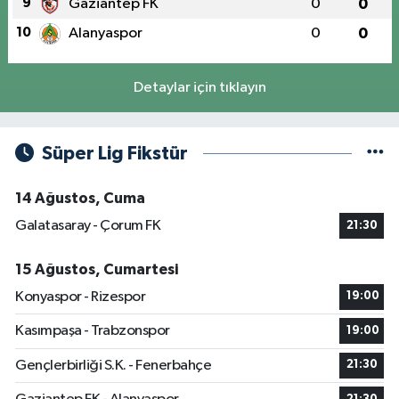
9
Gaziantep FK
0
0
10
Alanyaspor
0
0
Detaylar için tıklayın
Süper Lig Fikstür
14 Ağustos, Cuma
Galatasaray - Çorum FK
21:30
15 Ağustos, Cumartesi
Konyaspor - Rizespor
19:00
Kasımpaşa - Trabzonspor
19:00
Gençlerbirliği S.K. - Fenerbahçe
21:30