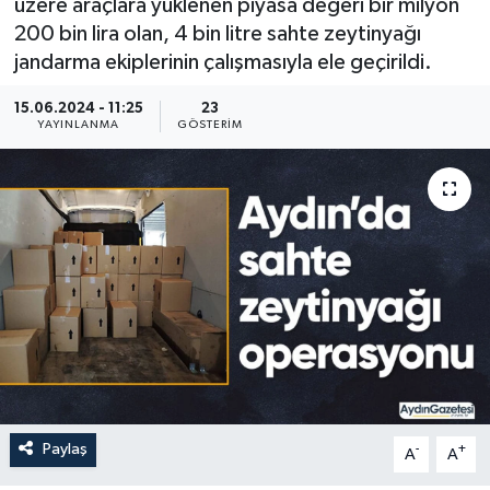
üzere araçlara yüklenen piyasa değeri bir milyon
200 bin lira olan, 4 bin litre sahte zeytinyağı
jandarma ekiplerinin çalışmasıyla ele geçirildi.
15.06.2024 - 11:25
23
YAYINLANMA
GÖSTERIM
Paylaş
-
+
A
A