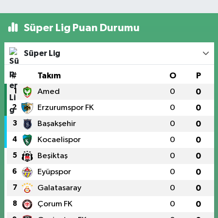
Süper Lig Puan Durumu
Süper Lig
#
Takım
O
P
1
Amed
0
0
2
Erzurumspor FK
0
0
3
Başakşehir
0
0
4
Kocaelispor
0
0
5
Beşiktaş
0
0
6
Eyüpspor
0
0
7
Galatasaray
0
0
8
Çorum FK
0
0