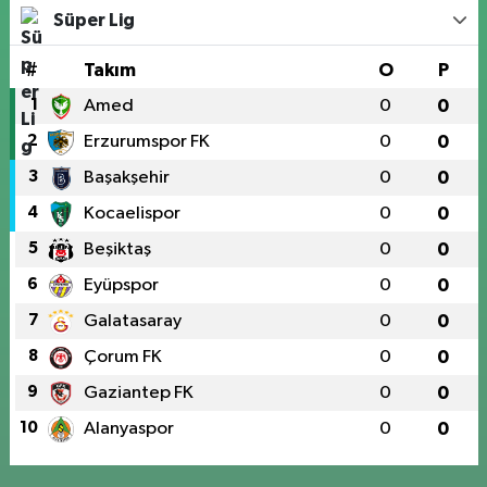
Süper Lig
#
Takım
O
P
1
Amed
0
0
2
Erzurumspor FK
0
0
3
Başakşehir
0
0
4
Kocaelispor
0
0
5
Beşiktaş
0
0
6
Eyüpspor
0
0
7
Galatasaray
0
0
8
Çorum FK
0
0
9
Gaziantep FK
0
0
10
Alanyaspor
0
0