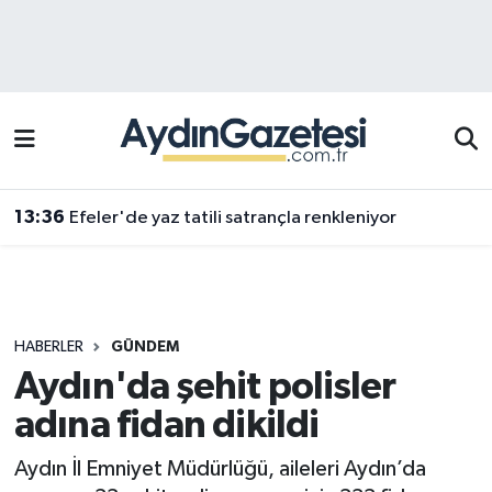
Efeler Hava Durumu
Efeler Trafik Yoğunluk Haritası
Süper Lig Puan Durumu ve Fikstür
13:36
Efeler'de yaz tatili satrançla renkleniyor
Tüm Manşetler
Son Dakika Haberleri
HABERLER
GÜNDEM
Haber Arşivi
Aydın'da şehit polisler
adına fidan dikildi
Aydın İl Emniyet Müdürlüğü, aileleri Aydın’da