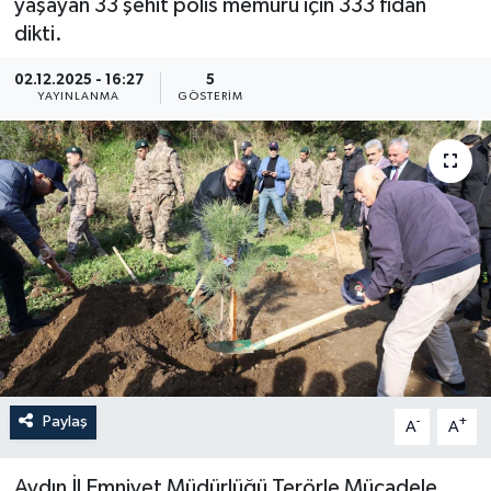
yaşayan 33 şehit polis memuru için 333 fidan
dikti.
02.12.2025 - 16:27
5
YAYINLANMA
GÖSTERIM
Paylaş
-
+
A
A
Aydın İl Emniyet Müdürlüğü Terörle Mücadele