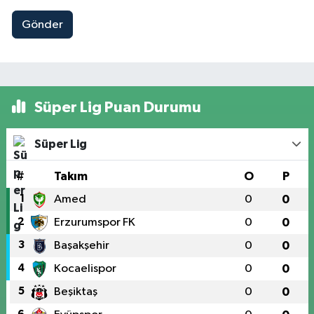
Gönder
Süper Lig Puan Durumu
Süper Lig
#
Takım
O
P
1
Amed
0
0
2
Erzurumspor FK
0
0
3
Başakşehir
0
0
4
Kocaelispor
0
0
5
Beşiktaş
0
0