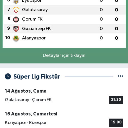
6
Eyüpspor
0
0
7
Galatasaray
0
0
8
Çorum FK
0
0
9
Gaziantep FK
0
0
10
Alanyaspor
0
0
Detaylar için tıklayın
Süper Lig Fikstür
14 Ağustos, Cuma
Galatasaray - Çorum FK
21:30
15 Ağustos, Cumartesi
Konyaspor - Rizespor
19:00