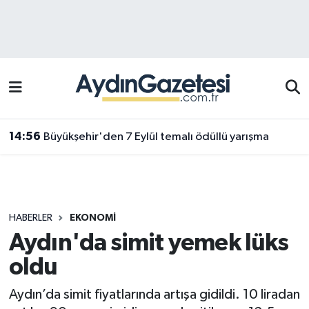
Efeler Hava Durumu
Efeler Trafik Yoğunluk Haritası
Süper Lig Puan Durumu ve Fikstür
14:56
Büyükşehir'den 7 Eylül temalı ödüllü yarışma
Tüm Manşetler
Son Dakika Haberleri
HABERLER
EKONOMI
Haber Arşivi
Aydın'da simit yemek lüks
oldu
Aydın’da simit fiyatlarında artışa gidildi. 10 liradan