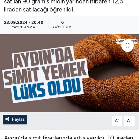
satılan 90 gram simidin yarından itibaren 12,5
liradan satılacağı öğrenildi.
23.09.2024 - 20:40
6
YAYINLANMA
GÖSTERIM
Paylaş
-
+
A
A
Aydın’da simit fiyatlarında artış yapıldı. 10 liradan