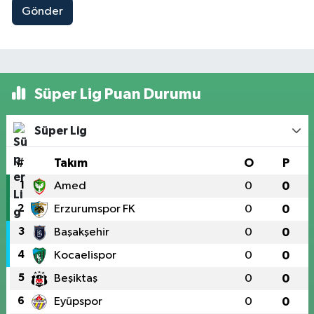
Gönder
Süper Lig Puan Durumu
Süper Lig
#
Takım
O
P
1
Amed
0
0
2
Erzurumspor FK
0
0
3
Başakşehir
0
0
4
Kocaelispor
0
0
5
Beşiktaş
0
0
6
Eyüpspor
0
0