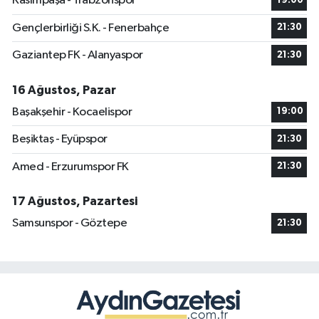
Kasımpaşa - Trabzonspor
19:00
Gençlerbirliği S.K. - Fenerbahçe
21:30
Gaziantep FK - Alanyaspor
21:30
16 Ağustos, Pazar
Başakşehir - Kocaelispor
19:00
Beşiktaş - Eyüpspor
21:30
Amed - Erzurumspor FK
21:30
17 Ağustos, Pazartesi
Samsunspor - Göztepe
21:30