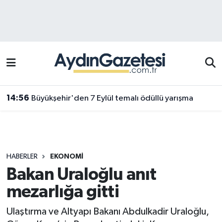
Efeler Hava Durumu
Efeler Trafik Yoğunluk Haritası
Süper Lig Puan Durumu ve Fikstür
14:56
Büyükşehir'den 7 Eylül temalı ödüllü yarışma
Tüm Manşetler
Son Dakika Haberleri
HABERLER
EKONOMI
Haber Arşivi
Bakan Uraloğlu anıt
mezarlığa gitti
Ulaştırma ve Altyapı Bakanı Abdulkadir Uraloğlu,