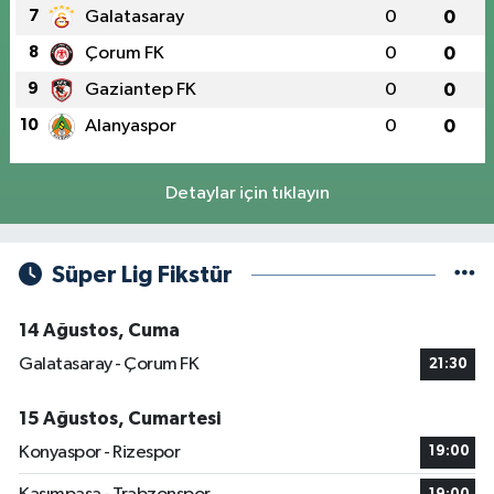
7
Galatasaray
0
0
8
Çorum FK
0
0
9
Gaziantep FK
0
0
10
Alanyaspor
0
0
Detaylar için tıklayın
Süper Lig Fikstür
14 Ağustos, Cuma
Galatasaray - Çorum FK
21:30
15 Ağustos, Cumartesi
Konyaspor - Rizespor
19:00