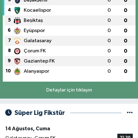
Başakşehir
0
0
4
Kocaelispor
0
0
5
Beşiktaş
0
0
6
Eyüpspor
0
0
7
Galatasaray
0
0
8
Çorum FK
0
0
9
Gaziantep FK
0
0
10
Alanyaspor
0
0
Detaylar için tıklayın
Süper Lig Fikstür
14 Ağustos, Cuma
21:30