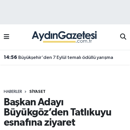
Efeler Hava Durumu
Efeler Trafik Yoğunluk Haritası
Süper Lig Puan Durumu ve Fikstür
14:56
Büyükşehir'den 7 Eylül temalı ödüllü yarışma
Tüm Manşetler
Son Dakika Haberleri
HABERLER
SIYASET
Haber Arşivi
Başkan Adayı
Büyükgöz’den Tatlıkuyu
esnafına ziyaret