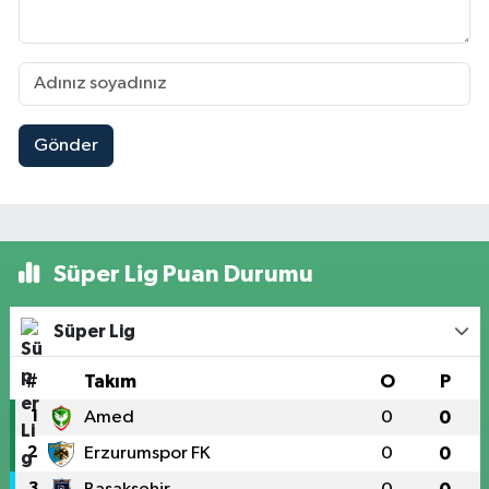
Gönder
Süper Lig Puan Durumu
Süper Lig
#
Takım
O
P
1
Amed
0
0
2
Erzurumspor FK
0
0
3