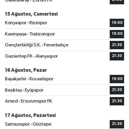
Galatasaray - Çorum FK
15 Ağustos, Cumartesi
Konyaspor - Rizespor
19:00
Kasımpaşa - Trabzonspor
19:00
Gençlerbirliği S.K. - Fenerbahçe
21:30
Gaziantep FK - Alanyaspor
21:30
16 Ağustos, Pazar
Başakşehir - Kocaelispor
19:00
Beşiktaş - Eyüpspor
21:30
Amed - Erzurumspor FK
21:30
17 Ağustos, Pazartesi
Samsunspor - Göztepe
21:30