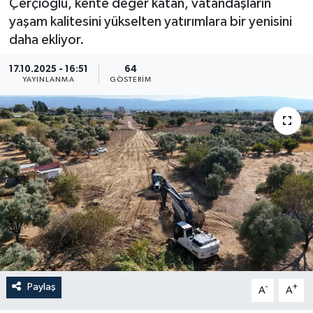
Çerçioğlu, kente değer katan, vatandaşların
yaşam kalitesini yükselten yatırımlara bir yenisini
daha ekliyor.
17.10.2025 - 16:51
64
YAYINLANMA
GÖSTERIM
Paylaş
-
+
A
A