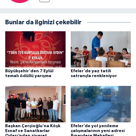
Bunlar da ilginizi çekebilir
Büyükşehir'den 7 Eylül
Efeler'de yaz tatili
temalı ödüllü yarışma
satrançla renkleniyor
Başkan Çerçioğlu’na Köşk
Efeler’de yol yenileme
Esnaf ve Sanatkarlar
çalışmalarının yeni adresi
Odası’ndan ziyaret
Pınardere Mahallesi