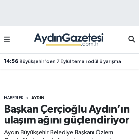
Efeler Hava Durumu
Efeler Trafik Yoğunluk Haritası
Süper Lig Puan Durumu ve Fikstür
14:56
Büyükşehir'den 7 Eylül temalı ödüllü yarışma
Tüm Manşetler
Son Dakika Haberleri
HABERLER
AYDIN
Haber Arşivi
Başkan Çerçioğlu Aydın’ın
ulaşım ağını güçlendiriyor
Aydın Büyükşehir Belediye Başkanı Özlem