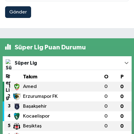
Gönder
Süper Lig Puan Durumu
Süper Lig
#
Takım
O
P
1
Amed
0
0
2
Erzurumspor FK
0
0
3
Başakşehir
0
0
4
Kocaelispor
0
0
5
Beşiktaş
0
0