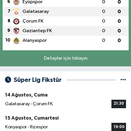
6
Eyüpspor
0
0
7
Galatasaray
0
0
8
Çorum FK
0
0
9
Gaziantep FK
0
0
10
Alanyaspor
0
0
Detaylar için tıklayın
Süper Lig Fikstür
14 Ağustos, Cuma
Galatasaray - Çorum FK
21:30
15 Ağustos, Cumartesi
Konyaspor - Rizespor
19:00