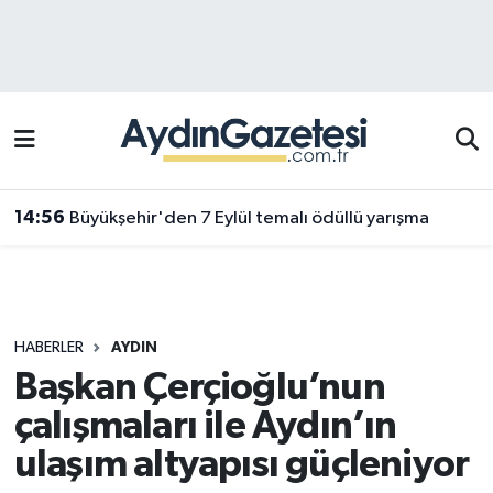
Efeler Hava Durumu
Efeler Trafik Yoğunluk Haritası
Süper Lig Puan Durumu ve Fikstür
14:56
Büyükşehir'den 7 Eylül temalı ödüllü yarışma
Tüm Manşetler
Son Dakika Haberleri
HABERLER
AYDIN
Haber Arşivi
Başkan Çerçioğlu’nun
çalışmaları ile Aydın’ın
ulaşım altyapısı güçleniyor