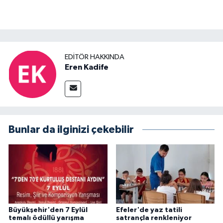
EDITÖR HAKKINDA
Eren Kadife
Bunlar da ilginizi çekebilir
Büyükşehir'den 7 Eylül
Efeler'de yaz tatili
temalı ödüllü yarışma
satrançla renkleniyor