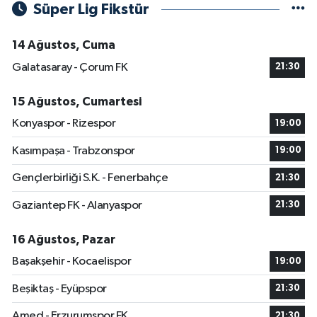
Süper Lig Fikstür
14 Ağustos, Cuma
Galatasaray - Çorum FK
21:30
15 Ağustos, Cumartesi
Konyaspor - Rizespor
19:00
Kasımpaşa - Trabzonspor
19:00
Gençlerbirliği S.K. - Fenerbahçe
21:30
Gaziantep FK - Alanyaspor
21:30
16 Ağustos, Pazar
Başakşehir - Kocaelispor
19:00
Beşiktaş - Eyüpspor
21:30
Amed - Erzurumspor FK
21:30