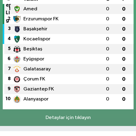
1
Amed
0
0
2
Erzurumspor FK
0
0
3
Başakşehir
0
0
4
Kocaelispor
0
0
5
Beşiktaş
0
0
6
Eyüpspor
0
0
7
Galatasaray
0
0
8
Çorum FK
0
0
9
Gaziantep FK
0
0
10
Alanyaspor
0
0
Detaylar için tıklayın