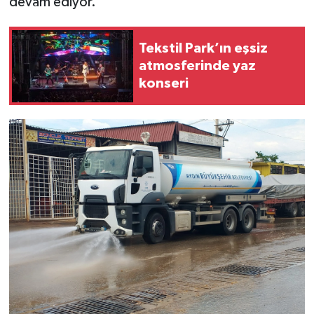
devam ediyor.
Tekstil Park’ın eşsiz
atmosferinde yaz
konseri