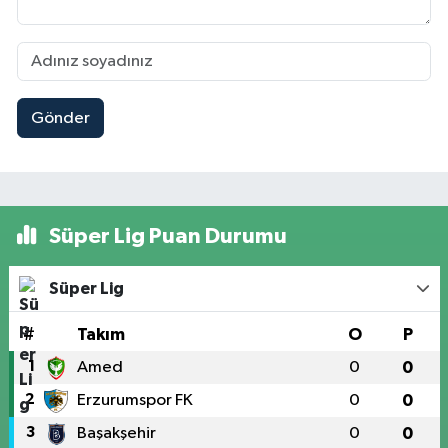
Gönder
Süper Lig Puan Durumu
Süper Lig
#
Takım
O
P
1
Amed
0
0
2
Erzurumspor FK
0
0
3
Başakşehir
0
0