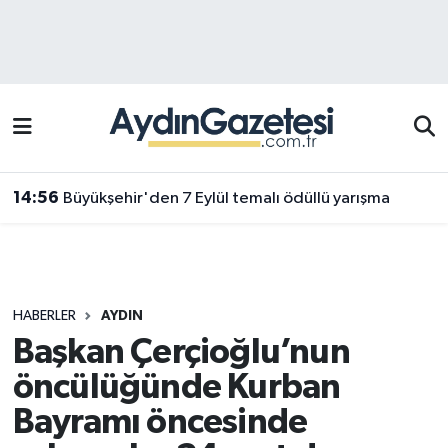
Efeler Hava Durumu
Efeler Trafik Yoğunluk Haritası
Süper Lig Puan Durumu ve Fikstür
13:36
Efeler'de yaz tatili satrançla renkleniyor
Tüm Manşetler
Son Dakika Haberleri
HABERLER
AYDIN
Haber Arşivi
Başkan Çerçioğlu’nun
öncülüğünde Kurban
Bayramı öncesinde