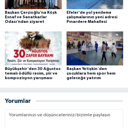
Başkan Çerçioğlu’na Köşk
Efeler’de yol yenileme
Esnaf ve Sanatkarlar
çalışmalarının yeni adresi
Odası’ndan ziyaret
Pınardere Mahallesi
Büyükşehir'den 30 Ağustos
Başkan Yetişkin'den
temalı ödüllü resim, şiir ve
çocuklara hem spor hem
kompozisyon yarışması
geleceğe yatırım
Yorumlar