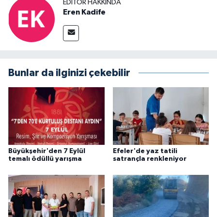
EDITÖR HAKKINDA
Eren Kadife
Bunlar da ilginizi çekebilir
Büyükşehir'den 7 Eylül
Efeler'de yaz tatili
temalı ödüllü yarışma
satrançla renkleniyor