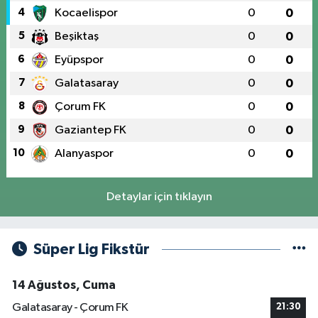
4
Kocaelispor
0
0
5
Beşiktaş
0
0
6
Eyüpspor
0
0
7
Galatasaray
0
0
8
Çorum FK
0
0
9
Gaziantep FK
0
0
10
Alanyaspor
0
0
Detaylar için tıklayın
Süper Lig Fikstür
14 Ağustos, Cuma
Galatasaray - Çorum FK
21:30