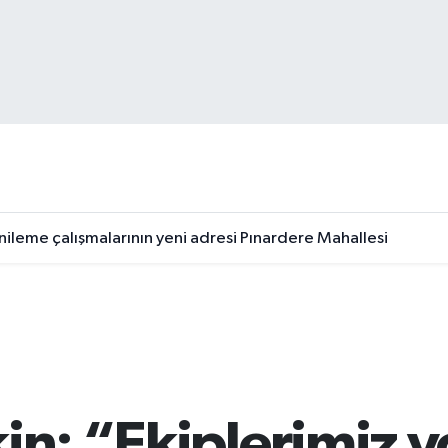
nileme çalışmalarının yeni adresi Pınardere Mahallesi
30 Ağustos temalı ödüllü resim, şiir ve kompozisyon yarışmas
in: “Ekiplerimiz 