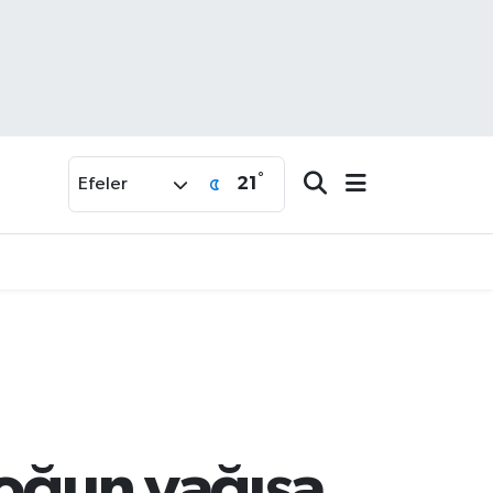
°
21
Efeler
ı
yoğun yağışa