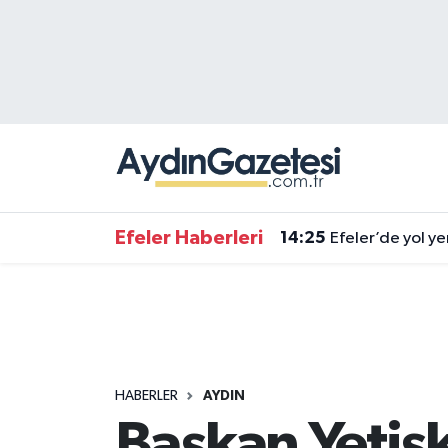
Efeler Hava Durumu
Efeler Trafik Yoğunluk Haritası
Süper Lig Puan Durumu ve Fikstür
Tüm Manşetler
14:25
Efeler’de yol ye
Efeler Haberleri
Son Dakika Haberleri
14:37
Büyükşehir'den 
Haber Arşivi
HABERLER
AYDIN
Başkan Yetişk