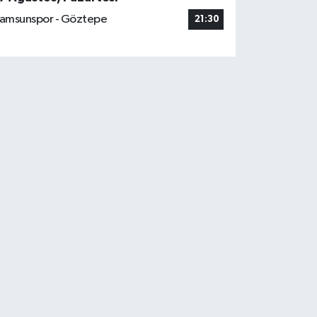
amsunspor - Göztepe
21:30