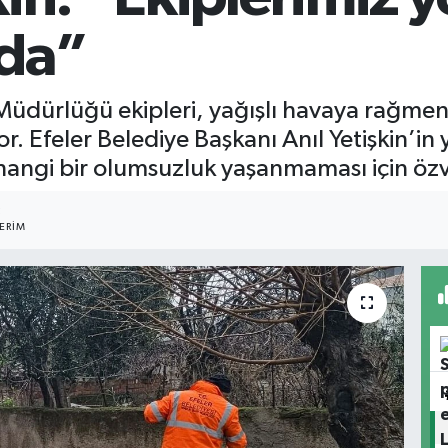
da”
i Müdürlüğü ekipleri, yağışlı havaya rağmen
or. Efeler Belediye Başkanı Anıl Yetişkin’in
angi bir olumsuzluk yaşanmaması için özver
8
ERIM