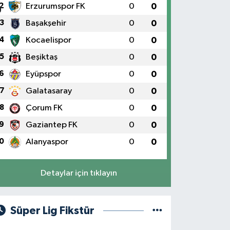
2
Erzurumspor FK
0
0
3
Başakşehir
0
0
4
Kocaelispor
0
0
5
Beşiktaş
0
0
6
Eyüpspor
0
0
7
Galatasaray
0
0
8
Çorum FK
0
0
9
Gaziantep FK
0
0
0
Alanyaspor
0
0
Detaylar için tıklayın
Süper Lig Fikstür