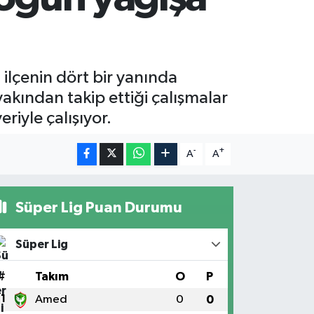
 ilçenin dört bir yanında
 yakından takip ettiği çalışmalar
iyle çalışıyor.
-
+
A
A
Süper Lig Puan Durumu
Süper Lig
#
Takım
O
P
1
Amed
0
0