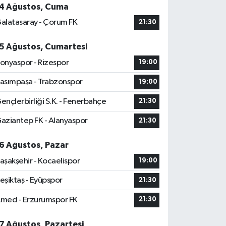
4 Ağustos, Cuma
alatasaray - Çorum FK
21:30
5 Ağustos, Cumartesi
onyaspor - Rizespor
19:00
asımpaşa - Trabzonspor
19:00
ençlerbirliği S.K. - Fenerbahçe
21:30
aziantep FK - Alanyaspor
21:30
6 Ağustos, Pazar
aşakşehir - Kocaelispor
19:00
eşiktaş - Eyüpspor
21:30
med - Erzurumspor FK
21:30
7 Ağustos, Pazartesi