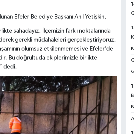
1
G
lunan Efeler Belediye Başkanı Anıl Yetişkin,
1
rlikte sahadayız. İlçemizin farklı noktalarında
K
derek gerekli müdahaleleri gerçekleştiriyoruz.
aşamının olumsuz etkilenmemesi ve Efeler’de
K
r. Bu doğrultuda ekiplerimizle birlikte
G
” dedi.
G
1
B
B
A
1