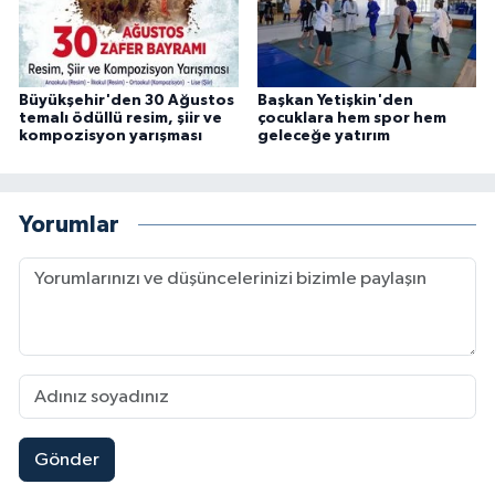
Büyükşehir'den 30 Ağustos
Başkan Yetişkin'den
temalı ödüllü resim, şiir ve
çocuklara hem spor hem
kompozisyon yarışması
geleceğe yatırım
Yorumlar
Gönder