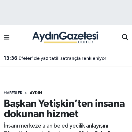
Efeler Hava Durumu
Efeler Trafik Yoğunluk Haritası
Süper Lig Puan Durumu ve Fikstür
13:36
Efeler'de yaz tatili satrançla renkleniyor
Tüm Manşetler
Son Dakika Haberleri
HABERLER
AYDIN
Haber Arşivi
Başkan Yetişkin’ten insana
dokunan hizmet
İnsanı merkeze alan belediyecilik anlayışını