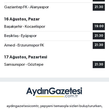
Gaziantep FK - Alanyaspor
21:30
16 Ağustos, Pazar
Başakşehir - Kocaelispor
19:00
Beşiktaş - Eyüpspor
21:30
Amed - Erzurumspor FK
21:30
17 Ağustos, Pazartesi
Samsunspor - Göztepe
21:30
aydingazetesicomtr, yepyeni temasıyla sizleri buluştururken,