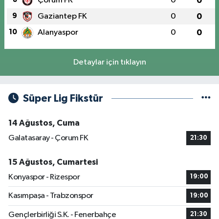
Çorum FK
0
0
9
Gaziantep FK
0
0
10
Alanyaspor
0
0
Detaylar için tıklayın
Süper Lig Fikstür
14 Ağustos, Cuma
Galatasaray - Çorum FK
21:30
15 Ağustos, Cumartesi
Konyaspor - Rizespor
19:00
Kasımpaşa - Trabzonspor
19:00
Gençlerbirliği S.K. - Fenerbahçe
21:30