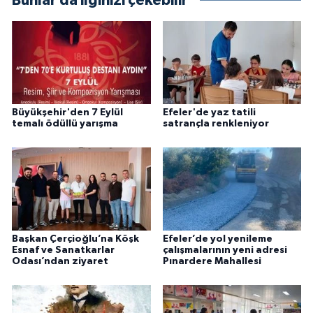
Bunlar da ilginizi çekebilir
Büyükşehir'den 7 Eylül
Efeler'de yaz tatili
temalı ödüllü yarışma
satrançla renkleniyor
Başkan Çerçioğlu’na Köşk
Efeler’de yol yenileme
Esnaf ve Sanatkarlar
çalışmalarının yeni adresi
Odası’ndan ziyaret
Pınardere Mahallesi