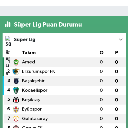
Süper Lig Puan Durumu
Süper Lig
#
Takım
O
P
1
Amed
0
0
2
Erzurumspor FK
0
0
3
Başakşehir
0
0
4
Kocaelispor
0
0
5
Beşiktaş
0
0
6
Eyüpspor
0
0
7
Galatasaray
0
0
8