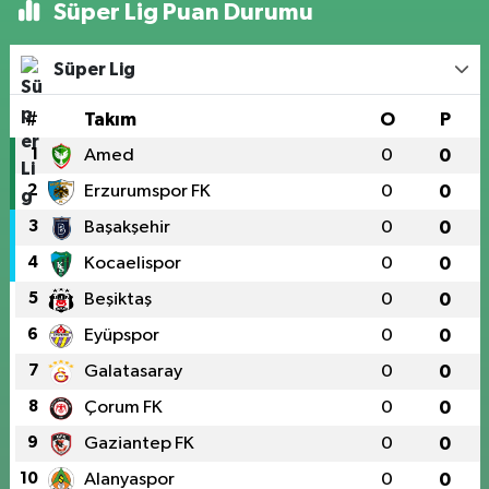
Süper Lig Puan Durumu
Süper Lig
#
Takım
O
P
1
Amed
0
0
2
Erzurumspor FK
0
0
3
Başakşehir
0
0
4
Kocaelispor
0
0
5
Beşiktaş
0
0
6
Eyüpspor
0
0
7
Galatasaray
0
0
8
Çorum FK
0
0
9
Gaziantep FK
0
0
10
Alanyaspor
0
0