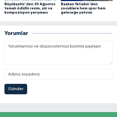
Büyükşehir'den 30 Ağustos
Başkan Yetişkin'den
temalı ödüllü resim, şiir ve
çocuklara hem spor hem
kompozisyon yarışması
geleceğe yatırım
Yorumlar
Gönder