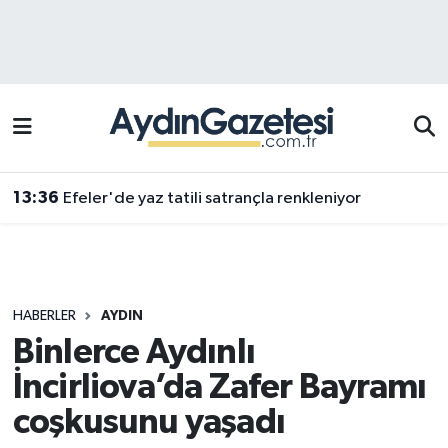
Efeler Hava Durumu
Efeler Trafik Yoğunluk Haritası
Süper Lig Puan Durumu ve Fikstür
13:36
Efeler'de yaz tatili satrançla renkleniyor
Tüm Manşetler
Son Dakika Haberleri
HABERLER
AYDIN
Haber Arşivi
Binlerce Aydınlı
İncirliova’da Zafer Bayramı
coşkusunu yaşadı