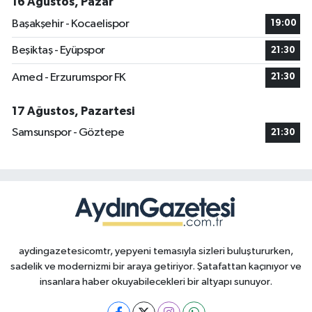
16 Ağustos, Pazar
Başakşehir - Kocaelispor
19:00
Beşiktaş - Eyüpspor
21:30
Amed - Erzurumspor FK
21:30
17 Ağustos, Pazartesi
Samsunspor - Göztepe
21:30
aydingazetesicomtr, yepyeni temasıyla sizleri buluştururken,
sadelik ve modernizmi bir araya getiriyor. Şatafattan kaçınıyor ve
insanlara haber okuyabilecekleri bir altyapı sunuyor.