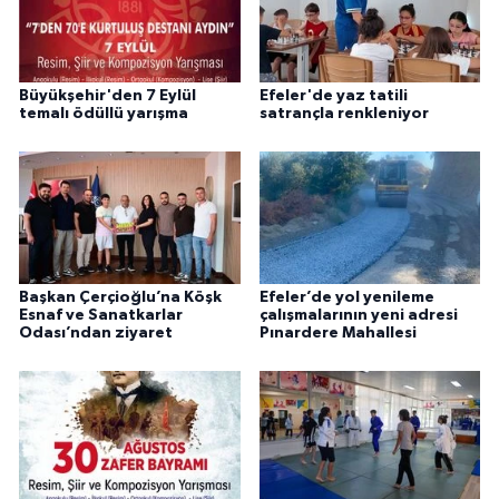
Büyükşehir'den 7 Eylül
Efeler'de yaz tatili
temalı ödüllü yarışma
satrançla renkleniyor
Başkan Çerçioğlu’na Köşk
Efeler’de yol yenileme
Esnaf ve Sanatkarlar
çalışmalarının yeni adresi
Odası’ndan ziyaret
Pınardere Mahallesi