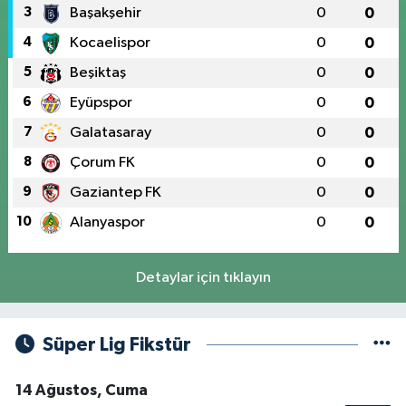
3
Başakşehir
0
0
4
Kocaelispor
0
0
5
Beşiktaş
0
0
6
Eyüpspor
0
0
7
Galatasaray
0
0
8
Çorum FK
0
0
9
Gaziantep FK
0
0
10
Alanyaspor
0
0
Detaylar için tıklayın
Süper Lig Fikstür
14 Ağustos, Cuma