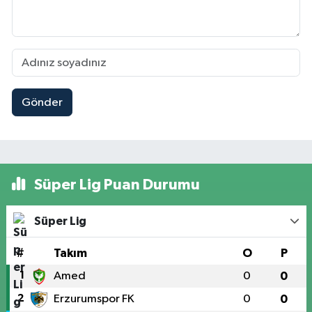
Gönder
Süper Lig Puan Durumu
Süper Lig
#
Takım
O
P
1
Amed
0
0
2
Erzurumspor FK
0
0