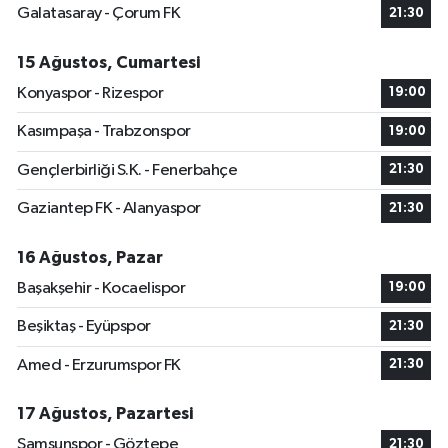
Galatasaray - Çorum FK
21:30
15 Ağustos, Cumartesi
Konyaspor - Rizespor
19:00
Kasımpaşa - Trabzonspor
19:00
Gençlerbirliği S.K. - Fenerbahçe
21:30
Gaziantep FK - Alanyaspor
21:30
16 Ağustos, Pazar
Başakşehir - Kocaelispor
19:00
Beşiktaş - Eyüpspor
21:30
Amed - Erzurumspor FK
21:30
17 Ağustos, Pazartesi
Samsunspor - Göztepe
21:30