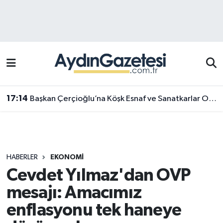
Efeler Hava Durumu
Efeler Trafik Yoğunluk Haritası
Süper Lig Puan Durumu ve Fikstür
17:14
Başkan Çerçioğlu’na Köşk Esnaf ve Sanatkarlar Odası’ndan ziyaret
Tüm Manşetler
Son Dakika Haberleri
HABERLER
EKONOMI
Haber Arşivi
Cevdet Yılmaz'dan OVP
mesajı: Amacımız
enflasyonu tek haneye