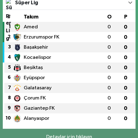
Süper Lig
#
Takım
O
P
1
Amed
0
0
2
Erzurumspor FK
0
0
3
Başakşehir
0
0
4
Kocaelispor
0
0
5
Beşiktaş
0
0
6
Eyüpspor
0
0
7
Galatasaray
0
0
8
Çorum FK
0
0
9
Gaziantep FK
0
0
10
Alanyaspor
0
0
Detaylar için tıklayın