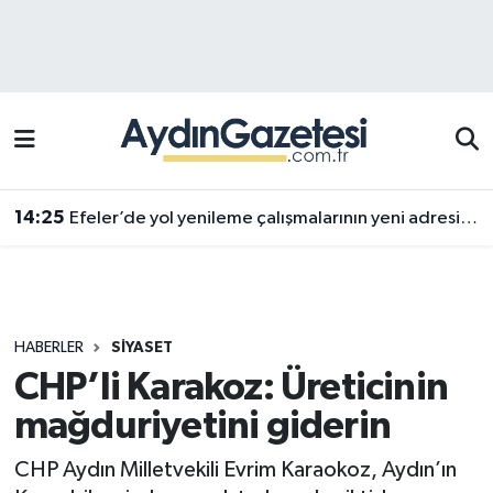
Efeler Hava Durumu
Efeler Trafik Yoğunluk Haritası
Süper Lig Puan Durumu ve Fikstür
14:25
Efeler’de yol yenileme çalışmalarının yeni adresi Pınardere Mahallesi
Tüm Manşetler
Son Dakika Haberleri
HABERLER
SIYASET
Haber Arşivi
CHP’li Karakoz: Üreticinin
mağduriyetini giderin
CHP Aydın Milletvekili Evrim Karaokoz, Aydın’ın