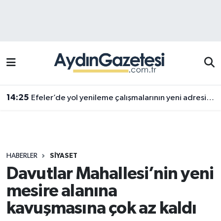
Efeler Hava Durumu
Efeler Trafik Yoğunluk Haritası
Süper Lig Puan Durumu ve Fikstür
14:25
Efeler’de yol yenileme çalışmalarının yeni adresi Pınardere Mahallesi
Tüm Manşetler
Son Dakika Haberleri
HABERLER
SIYASET
Haber Arşivi
Davutlar Mahallesi’nin yeni
mesire alanına
kavuşmasına çok az kaldı