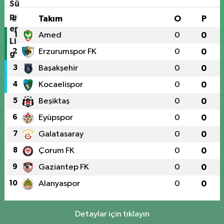
#
Takım
O
P
1
Amed
0
0
2
Erzurumspor FK
0
0
3
Başakşehir
0
0
4
Kocaelispor
0
0
5
Beşiktaş
0
0
6
Eyüpspor
0
0
7
Galatasaray
0
0
8
Çorum FK
0
0
9
Gaziantep FK
0
0
10
Alanyaspor
0
0
Detaylar için tıklayın