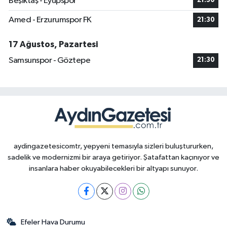
Beşiktaş - Eyüpspor
21:30
Amed - Erzurumspor FK
21:30
17 Ağustos, Pazartesi
Samsunspor - Göztepe
21:30
aydingazetesicomtr, yepyeni temasıyla sizleri buluştururken,
sadelik ve modernizmi bir araya getiriyor. Şatafattan kaçınıyor ve
insanlara haber okuyabilecekleri bir altyapı sunuyor.
Efeler Hava Durumu