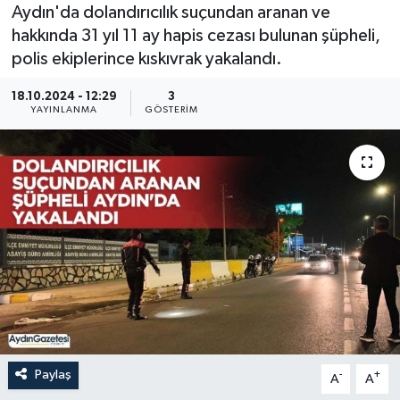
Aydın'da dolandırıcılık suçundan aranan ve
hakkında 31 yıl 11 ay hapis cezası bulunan şüpheli,
polis ekiplerince kıskıvrak yakalandı.
18.10.2024 - 12:29
3
YAYINLANMA
GÖSTERIM
Paylaş
-
+
A
A