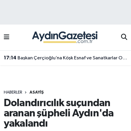
Efeler Hava Durumu
Efeler Trafik Yoğunluk Haritası
Süper Lig Puan Durumu ve Fikstür
17:14
Başkan Çerçioğlu’na Köşk Esnaf ve Sanatkarlar Odası’ndan ziyaret
Tüm Manşetler
Son Dakika Haberleri
HABERLER
ASAYIŞ
Haber Arşivi
Dolandırıcılık suçundan
aranan şüpheli Aydın'da
yakalandı