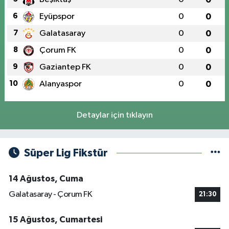
6
Eyüpspor
0
0
7
Galatasaray
0
0
8
Çorum FK
0
0
9
Gaziantep FK
0
0
10
Alanyaspor
0
0
Detaylar için tıklayın
Süper Lig Fikstür
14 Ağustos, Cuma
Galatasaray - Çorum FK
21:30
15 Ağustos, Cumartesi