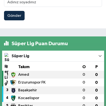
Gönder
Süper Lig Puan Durumu
Süper Lig
#
Takım
O
P
1
Amed
0
0
2
Erzurumspor FK
0
0
3
Başakşehir
0
0
4
Kocaelispor
0
0
5
Beşiktaş
0
0