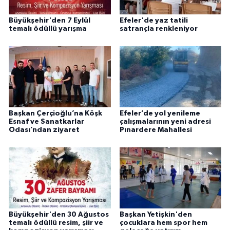
Büyükşehir'den 7 Eylül
Efeler'de yaz tatili
temalı ödüllü yarışma
satrançla renkleniyor
Başkan Çerçioğlu’na Köşk
Efeler’de yol yenileme
Esnaf ve Sanatkarlar
çalışmalarının yeni adresi
Odası’ndan ziyaret
Pınardere Mahallesi
Büyükşehir'den 30 Ağustos
Başkan Yetişkin'den
temalı ödüllü resim, şiir ve
çocuklara hem spor hem