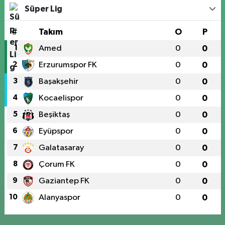
Süper Lig
#
Takım
O
P
1
Amed
0
0
2
Erzurumspor FK
0
0
3
Başakşehir
0
0
4
Kocaelispor
0
0
5
Beşiktaş
0
0
6
Eyüpspor
0
0
7
Galatasaray
0
0
8
Çorum FK
0
0
9
Gaziantep FK
0
0
10
Alanyaspor
0
0