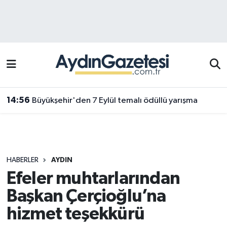
Efeler Hava Durumu
Efeler Trafik Yoğunluk Haritası
Süper Lig Puan Durumu ve Fikstür
14:56
Büyükşehir'den 7 Eylül temalı ödüllü yarışma
Tüm Manşetler
Son Dakika Haberleri
HABERLER
AYDIN
Haber Arşivi
Efeler muhtarlarından
Başkan Çerçioğlu’na
hizmet teşekkürü