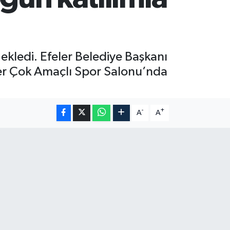
 ekledi. Efeler Belediye Başkanı
eler Çok Amaçlı Spor Salonu’nda
-
+
A
A