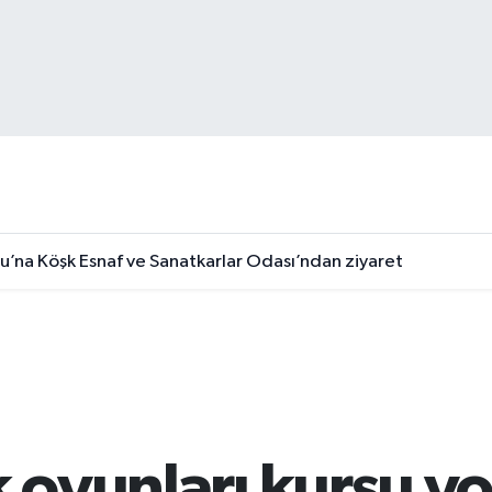
u’na Köşk Esnaf ve Sanatkarlar Odası’ndan ziyaret
k oyunları kursu y