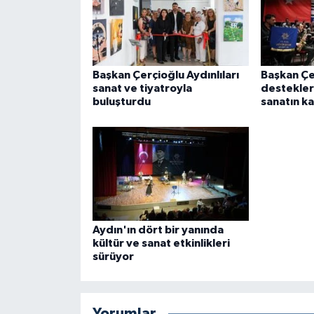
Başkan Çerçioğlu Aydınlıları
Başkan Çe
sanat ve tiyatroyla
destekleri
buluşturdu
sanatın ka
Aydın'ın dört bir yanında
kültür ve sanat etkinlikleri
sürüyor
Yorumlar