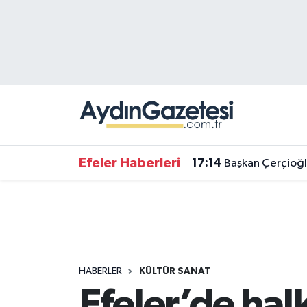
Efeler Hava Durumu
Efeler Trafik Yoğunluk Haritası
Süper Lig Puan Durumu ve Fikstür
Tüm Manşetler
Efeler Haberleri
17:14
Başkan Çerçioğl
Son Dakika Haberleri
Haber Arşivi
HABERLER
KÜLTÜR SANAT
Efeler’de hal