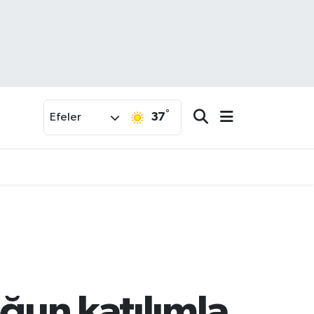
°
37
Efeler
oğun katılımla