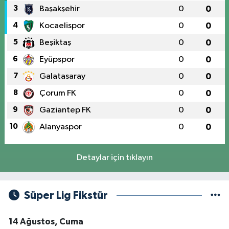
3
Başakşehir
0
0
4
Kocaelispor
0
0
5
Beşiktaş
0
0
6
Eyüpspor
0
0
7
Galatasaray
0
0
8
Çorum FK
0
0
9
Gaziantep FK
0
0
10
Alanyaspor
0
0
Detaylar için tıklayın
Süper Lig Fikstür
14 Ağustos, Cuma