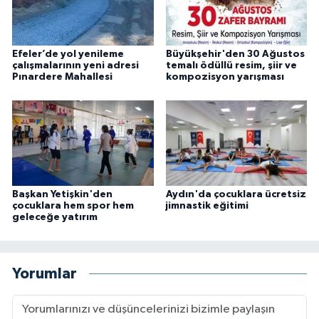
Efeler’de yol yenileme
Büyükşehir'den 30 Ağustos
çalışmalarının yeni adresi
temalı ödüllü resim, şiir ve
Pınardere Mahallesi
kompozisyon yarışması
Başkan Yetişkin'den
Aydın'da çocuklara ücretsiz
çocuklara hem spor hem
jimnastik eğitimi
geleceğe yatırım
Yorumlar