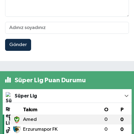
Gönder
Süper Lig Puan Durumu
Süper Lig
#
Takım
O
P
1
Amed
0
0
2
Erzurumspor FK
0
0