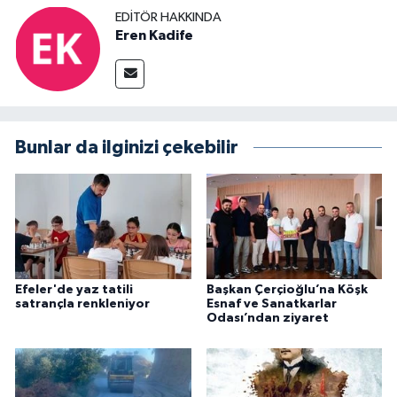
EDITÖR HAKKINDA
Eren Kadife
Bunlar da ilginizi çekebilir
Efeler'de yaz tatili
Başkan Çerçioğlu’na Köşk
satrançla renkleniyor
Esnaf ve Sanatkarlar
Odası’ndan ziyaret