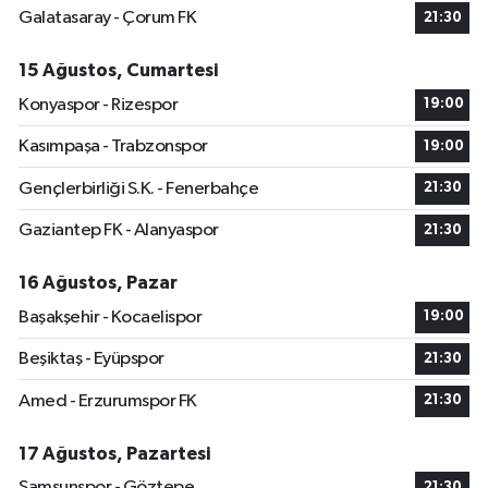
Galatasaray - Çorum FK
21:30
15 Ağustos, Cumartesi
Konyaspor - Rizespor
19:00
Kasımpaşa - Trabzonspor
19:00
Gençlerbirliği S.K. - Fenerbahçe
21:30
Gaziantep FK - Alanyaspor
21:30
16 Ağustos, Pazar
Başakşehir - Kocaelispor
19:00
Beşiktaş - Eyüpspor
21:30
Amed - Erzurumspor FK
21:30
17 Ağustos, Pazartesi
Samsunspor - Göztepe
21:30