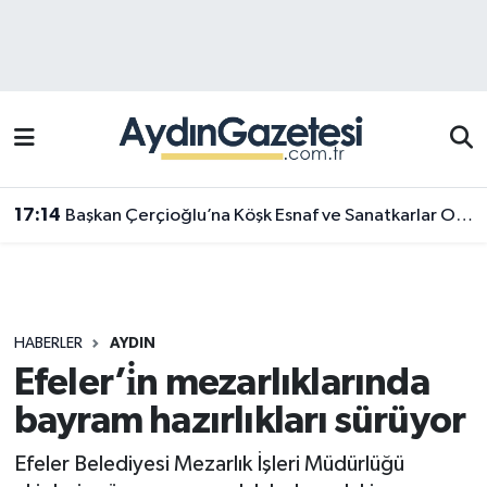
Efeler Hava Durumu
Efeler Trafik Yoğunluk Haritası
Süper Lig Puan Durumu ve Fikstür
17:14
Başkan Çerçioğlu’na Köşk Esnaf ve Sanatkarlar Odası’ndan ziyaret
Tüm Manşetler
Son Dakika Haberleri
HABERLER
AYDIN
Haber Arşivi
Efeler’i̇n mezarlıklarında
bayram hazırlıkları sürüyor
Efeler Belediyesi Mezarlık İşleri Müdürlüğü