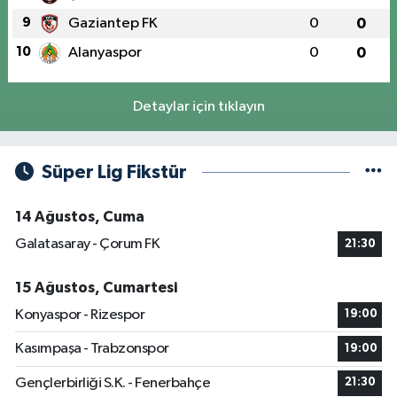
9
Gaziantep FK
0
0
10
Alanyaspor
0
0
Detaylar için tıklayın
Süper Lig Fikstür
14 Ağustos, Cuma
Galatasaray - Çorum FK
21:30
15 Ağustos, Cumartesi
Konyaspor - Rizespor
19:00
Kasımpaşa - Trabzonspor
19:00
Gençlerbirliği S.K. - Fenerbahçe
21:30