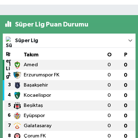
Süper Lig Puan Durumu
Süper Lig
#
Takım
O
P
1
Amed
0
0
2
Erzurumspor FK
0
0
3
Başakşehir
0
0
4
Kocaelispor
0
0
5
Beşiktaş
0
0
6
Eyüpspor
0
0
7
Galatasaray
0
0
8
Çorum FK
0
0