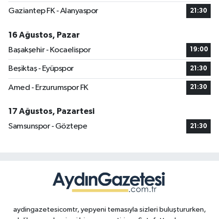
Gaziantep FK - Alanyaspor
21:30
16 Ağustos, Pazar
Başakşehir - Kocaelispor
19:00
Beşiktaş - Eyüpspor
21:30
Amed - Erzurumspor FK
21:30
17 Ağustos, Pazartesi
Samsunspor - Göztepe
21:30
aydingazetesicomtr, yepyeni temasıyla sizleri buluştururken,