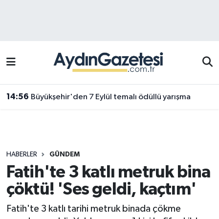
Efeler Hava Durumu
Efeler Trafik Yoğunluk Haritası
Süper Lig Puan Durumu ve Fikstür
14:56
Büyükşehir'den 7 Eylül temalı ödüllü yarışma
Tüm Manşetler
Son Dakika Haberleri
HABERLER
GÜNDEM
Haber Arşivi
Fatih'te 3 katlı metruk bina
çöktü! 'Ses geldi, kaçtım'
Fatih'te 3 katlı tarihi metruk binada çökme