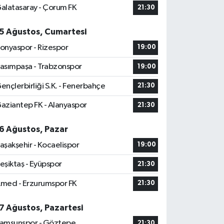
alatasaray - Çorum FK
21:30
5 Ağustos, Cumartesi
onyaspor - Rizespor
19:00
asımpaşa - Trabzonspor
19:00
ençlerbirliği S.K. - Fenerbahçe
21:30
aziantep FK - Alanyaspor
21:30
6 Ağustos, Pazar
aşakşehir - Kocaelispor
19:00
eşiktaş - Eyüpspor
21:30
med - Erzurumspor FK
21:30
7 Ağustos, Pazartesi
amsunspor - Göztepe
21:30