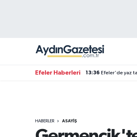
Efeler Hava Durumu
Efeler Trafik Yoğunluk Haritası
Süper Lig Puan Durumu ve Fikstür
Tüm Manşetler
Efeler Haberleri
13:36
Efeler'de yaz ta
Son Dakika Haberleri
Haber Arşivi
HABERLER
ASAYIŞ
Germencik'te