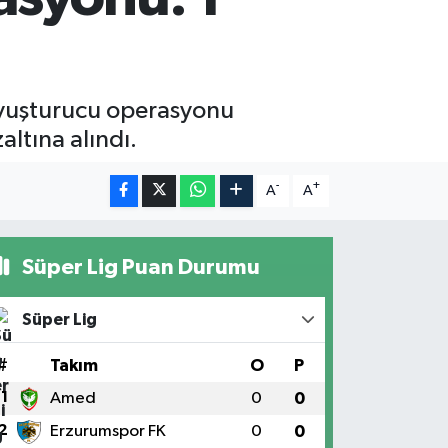
uyuşturucu operasyonu
ltına alındı.
-
+
A
A
Süper Lig Puan Durumu
Süper Lig
#
Takım
O
P
1
Amed
0
0
2
Erzurumspor FK
0
0