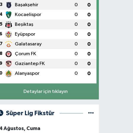
3
Başakşehir
0
0
4
Kocaelispor
0
0
5
Beşiktaş
0
0
6
Eyüpspor
0
0
7
Galatasaray
0
0
8
Çorum FK
0
0
9
Gaziantep FK
0
0
0
Alanyaspor
0
0
Detaylar için tıklayın
Süper Lig Fikstür
4 Ağustos, Cuma