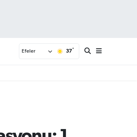
°
37
Efeler
asyonu: 1