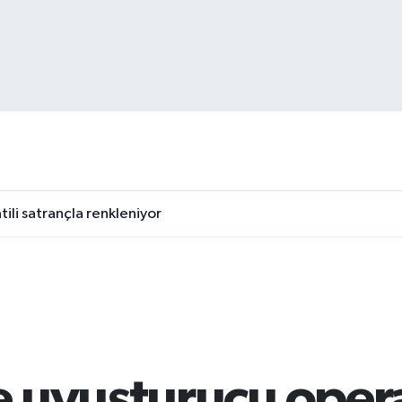
tili satrançla renkleniyor
 uyuşturucu oper