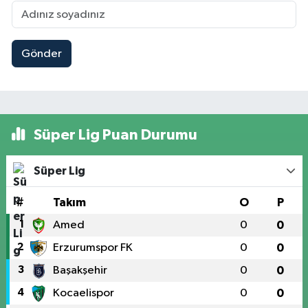
Gönder
Süper Lig Puan Durumu
Süper Lig
#
Takım
O
P
1
Amed
0
0
2
Erzurumspor FK
0
0
3
Başakşehir
0
0
4
Kocaelispor
0
0