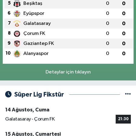
5
Beşiktaş
0
0
6
Eyüpspor
0
0
7
Galatasaray
0
0
8
Çorum FK
0
0
9
Gaziantep FK
0
0
10
Alanyaspor
0
0
Detaylar için tıklayın
Süper Lig Fikstür
14 Ağustos, Cuma
Galatasaray - Çorum FK
21:30
15 Ağustos, Cumartesi