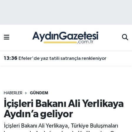
Efeler Hava Durumu
Efeler Trafik Yoğunluk Haritası
Süper Lig Puan Durumu ve Fikstür
13:36
Efeler'de yaz tatili satrançla renkleniyor
Tüm Manşetler
Son Dakika Haberleri
HABERLER
GÜNDEM
Haber Arşivi
İçişleri Bakanı Ali Yerlikaya
Aydın’a geliyor
İçişleri Bakanı Ali Yerlikaya, Türkiye Buluşmaları