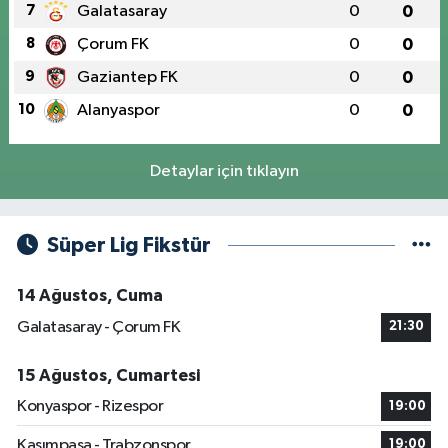
7
Galatasaray
0
0
8
Çorum FK
0
0
9
Gaziantep FK
0
0
10
Alanyaspor
0
0
Detaylar için tıklayın
Süper Lig Fikstür
14 Ağustos, Cuma
Galatasaray - Çorum FK
21:30
15 Ağustos, Cumartesi
Konyaspor - Rizespor
19:00
Kasımpaşa - Trabzonspor
19:00