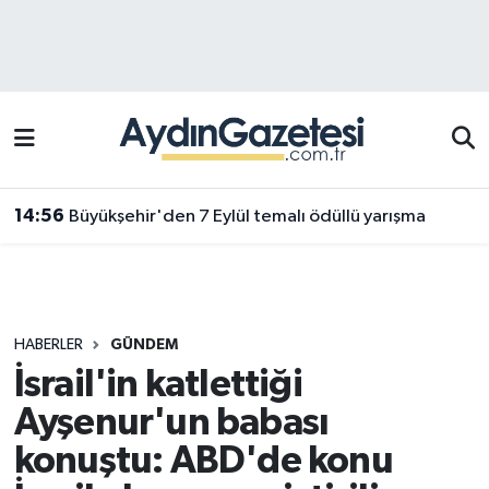
Efeler Hava Durumu
Efeler Trafik Yoğunluk Haritası
Süper Lig Puan Durumu ve Fikstür
14:56
Büyükşehir'den 7 Eylül temalı ödüllü yarışma
Tüm Manşetler
Son Dakika Haberleri
HABERLER
GÜNDEM
Haber Arşivi
İsrail'in katlettiği
Ayşenur'un babası
konuştu: ABD'de konu