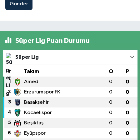
Gönder
Süper Lig Puan Durumu
Süper Lig
#
Takım
O
P
1
Amed
0
0
2
Erzurumspor FK
0
0
3
Başakşehir
0
0
4
Kocaelispor
0
0
5
Beşiktaş
0
0
6
Eyüpspor
0
0