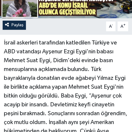
Paylaş
-
+
A
A
İsrail askerleri tarafından katledilen Türkiye ve
ABD vatandaşı Ayşenur Ezgi Eygi'nin babası
Mehmet Suat Eygi, Didim'deki evinde basın
mensuplarına açıklamada bulundu. Türk
bayraklarıyla donatılan evde ağabeyi Yılmaz Eygi
ile birlikte açıklama yapan Mehmet Suat Eygi'nin
bitkin olduğu görüldü. Baba Eygi, “Ayşenur çok
acayip bir insandı. Devletimiz keyfi cinayetin
peşini bırakmadı. Sonuçlarını sonradan öğrendim,
çok mutlu oldum. İnşallah aynı şeyi Amerikan
hükümetinden de bekliyorum. Çünkü Ayşe