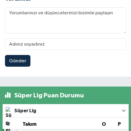
Gönder
Süper Lig Puan Durumu
Süper Lig
#
Takım
O
P