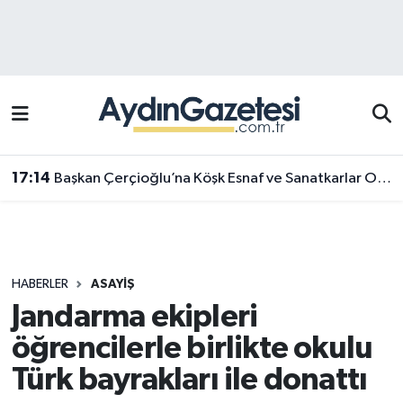
Efeler Hava Durumu
Efeler Trafik Yoğunluk Haritası
Süper Lig Puan Durumu ve Fikstür
17:14
Başkan Çerçioğlu’na Köşk Esnaf ve Sanatkarlar Odası’ndan ziyaret
Tüm Manşetler
Son Dakika Haberleri
HABERLER
ASAYIŞ
Haber Arşivi
Jandarma ekipleri
öğrencilerle birlikte okulu
Türk bayrakları ile donattı