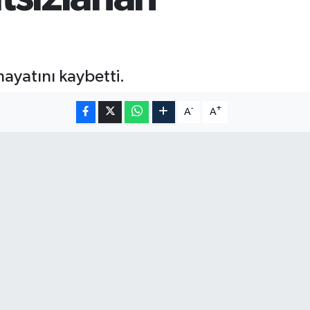
hayatını kaybetti.
-
+
A
A