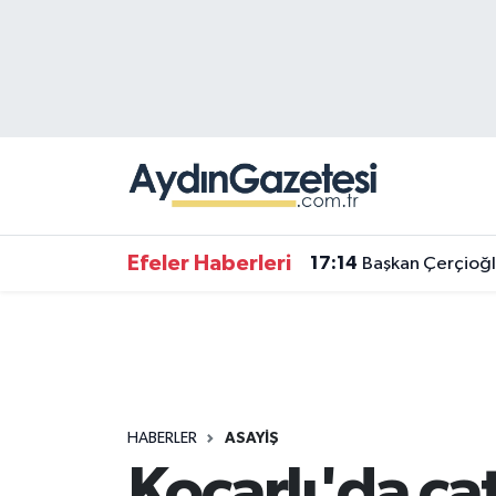
Efeler Hava Durumu
Efeler Trafik Yoğunluk Haritası
Süper Lig Puan Durumu ve Fikstür
Tüm Manşetler
Efeler Haberleri
17:14
Başkan Çerçioğl
Son Dakika Haberleri
Haber Arşivi
HABERLER
ASAYIŞ
Koçarlı'da ça