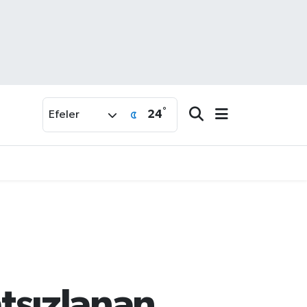
°
24
Efeler
atsızlanan