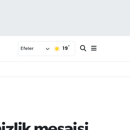
°
19
Efeler
izlik mesaisi