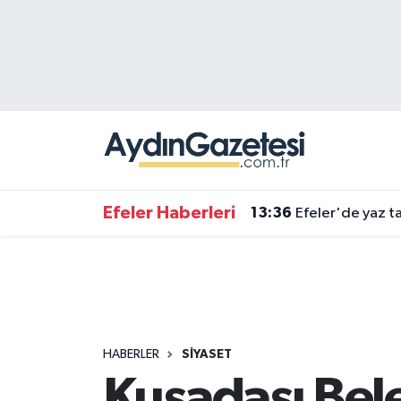
Efeler Hava Durumu
Efeler Trafik Yoğunluk Haritası
Süper Lig Puan Durumu ve Fikstür
Tüm Manşetler
Efeler Haberleri
13:36
Efeler'de yaz ta
Son Dakika Haberleri
Haber Arşivi
HABERLER
SIYASET
Kuşadası Bele