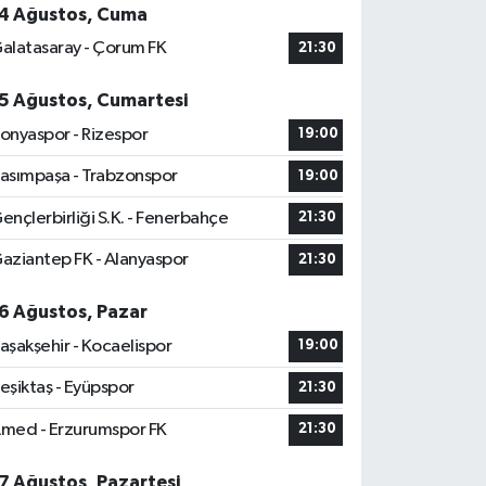
4 Ağustos, Cuma
alatasaray - Çorum FK
21:30
5 Ağustos, Cumartesi
onyaspor - Rizespor
19:00
asımpaşa - Trabzonspor
19:00
ençlerbirliği S.K. - Fenerbahçe
21:30
aziantep FK - Alanyaspor
21:30
6 Ağustos, Pazar
aşakşehir - Kocaelispor
19:00
eşiktaş - Eyüpspor
21:30
med - Erzurumspor FK
21:30
7 Ağustos, Pazartesi