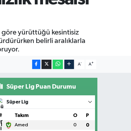
 göre yürüttüğü kesintisiz
rdürürken belirli aralıklarla
oruyor.
-
+
A
A
Süper Lig Puan Durumu
Süper Lig
#
Takım
O
P
1
Amed
0
0