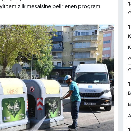
1
aylı temizlik mesaisine belirlenen program
G
1
K
K
G
G
1
B
B
A
1