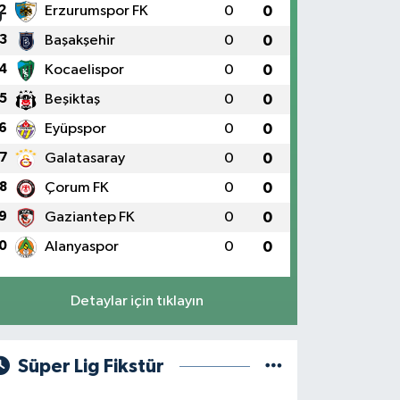
2
Erzurumspor FK
0
0
3
Başakşehir
0
0
4
Kocaelispor
0
0
5
Beşiktaş
0
0
6
Eyüpspor
0
0
7
Galatasaray
0
0
8
Çorum FK
0
0
9
Gaziantep FK
0
0
0
Alanyaspor
0
0
Detaylar için tıklayın
Süper Lig Fikstür