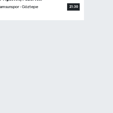
amsunspor - Göztepe
21:30