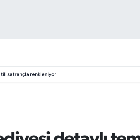
tili satrançla renkleniyor
diyesi detaylı tem