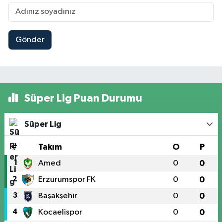
Gönder
Süper Lig Puan Durumu
Süper Lig
#
Takım
O
P
1
Amed
0
0
2
Erzurumspor FK
0
0
3
Başakşehir
0
0
4
Kocaelispor
0
0