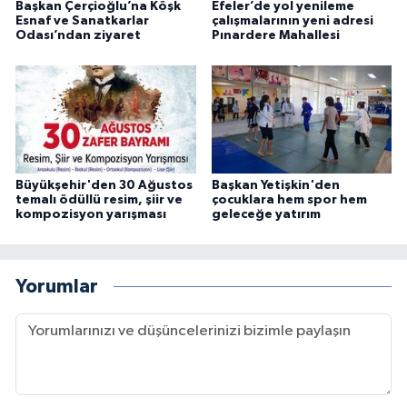
Başkan Çerçioğlu’na Köşk
Efeler’de yol yenileme
Esnaf ve Sanatkarlar
çalışmalarının yeni adresi
Odası’ndan ziyaret
Pınardere Mahallesi
Büyükşehir'den 30 Ağustos
Başkan Yetişkin'den
temalı ödüllü resim, şiir ve
çocuklara hem spor hem
kompozisyon yarışması
geleceğe yatırım
Yorumlar