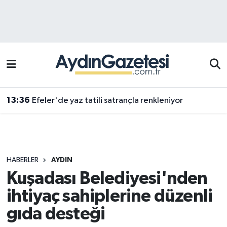
Efeler Hava Durumu
Efeler Trafik Yoğunluk Haritası
Süper Lig Puan Durumu ve Fikstür
13:36
Efeler'de yaz tatili satrançla renkleniyor
Tüm Manşetler
Son Dakika Haberleri
HABERLER
AYDIN
Haber Arşivi
Kuşadası Belediyesi'nden
ihtiyaç sahiplerine düzenli
gıda desteği