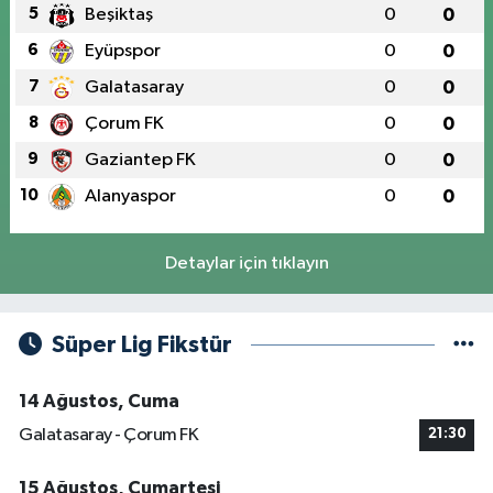
5
Beşiktaş
0
0
6
Eyüpspor
0
0
7
Galatasaray
0
0
8
Çorum FK
0
0
9
Gaziantep FK
0
0
10
Alanyaspor
0
0
Detaylar için tıklayın
Süper Lig Fikstür
14 Ağustos, Cuma
Galatasaray - Çorum FK
21:30
15 Ağustos, Cumartesi