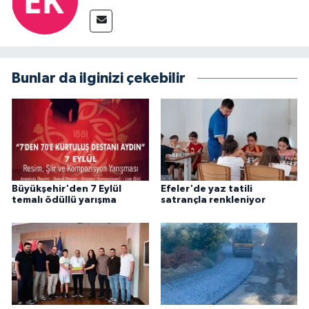
Bunlar da ilginizi çekebilir
Büyükşehir'den 7 Eylül
Efeler'de yaz tatili
temalı ödüllü yarışma
satrançla renkleniyor