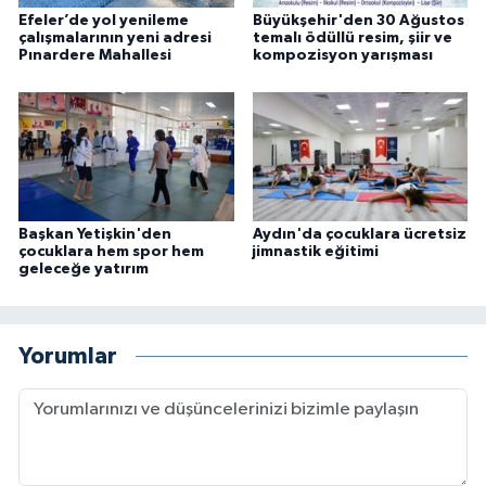
Efeler’de yol yenileme
Büyükşehir'den 30 Ağustos
çalışmalarının yeni adresi
temalı ödüllü resim, şiir ve
Pınardere Mahallesi
kompozisyon yarışması
Başkan Yetişkin'den
Aydın'da çocuklara ücretsiz
çocuklara hem spor hem
jimnastik eğitimi
geleceğe yatırım
Yorumlar