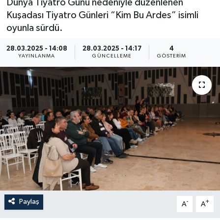
Dünya Tiyatro Günü nedeniyle düzenlenen
Kuşadası Tiyatro Günleri “Kim Bu Ardes” isimli
oyunla sürdü.
28.03.2025 - 14:08
28.03.2025 - 14:17
4
YAYINLANMA
GÜNCELLEME
GÖSTERIM
Paylaş
-
+
A
A