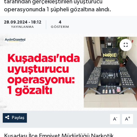
tarafından gerçekleştirilen uyuşturucu
operasyonunda 1 şüpheli gözaltına alındı.
28.09.2024 - 18:12
4
YAYINLANMA
GÖSTERIM
Paylaş
-
+
A
A
Kuşadası İlçe Emniyet Müdürlüğü Narkotik