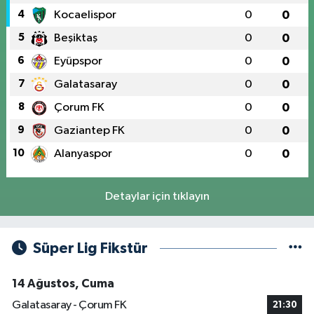
4
Kocaelispor
0
0
5
Beşiktaş
0
0
6
Eyüpspor
0
0
7
Galatasaray
0
0
8
Çorum FK
0
0
9
Gaziantep FK
0
0
10
Alanyaspor
0
0
Detaylar için tıklayın
Süper Lig Fikstür
14 Ağustos, Cuma
Galatasaray - Çorum FK
21:30