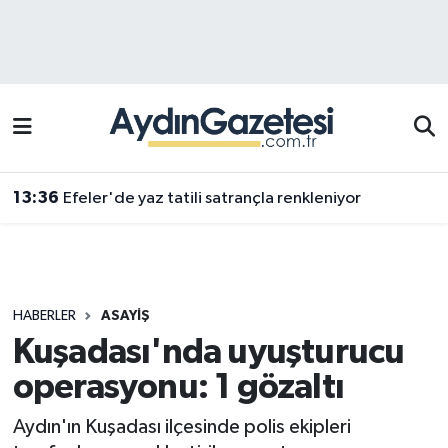
Efeler Hava Durumu
Efeler Trafik Yoğunluk Haritası
Süper Lig Puan Durumu ve Fikstür
13:36
Efeler'de yaz tatili satrançla renkleniyor
Tüm Manşetler
Son Dakika Haberleri
HABERLER
ASAYIŞ
Haber Arşivi
Kuşadası'nda uyuşturucu
operasyonu: 1 gözaltı
Aydın'ın Kuşadası ilçesinde polis ekipleri