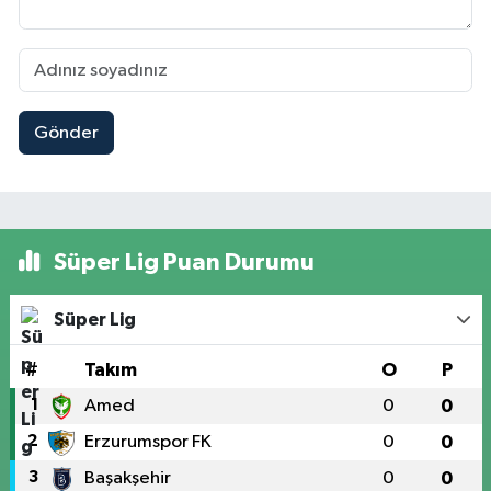
Gönder
Süper Lig Puan Durumu
Süper Lig
#
Takım
O
P
1
Amed
0
0
2
Erzurumspor FK
0
0
3
Başakşehir
0
0