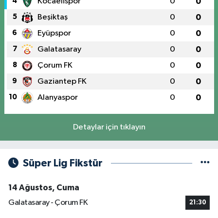
4
Kocaelispor
0
0
5
Beşiktaş
0
0
6
Eyüpspor
0
0
7
Galatasaray
0
0
8
Çorum FK
0
0
9
Gaziantep FK
0
0
10
Alanyaspor
0
0
Detaylar için tıklayın
Süper Lig Fikstür
14 Ağustos, Cuma
Galatasaray - Çorum FK
21:30