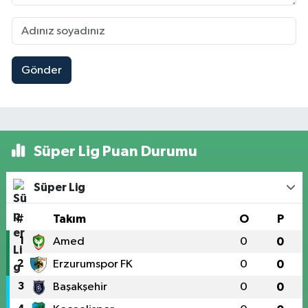
Gönder
Süper Lig Puan Durumu
Süper Lig
#
Takım
O
P
1
Amed
0
0
2
Erzurumspor FK
0
0
3
Başakşehir
0
0