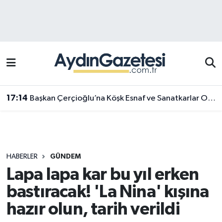
Efeler Hava Durumu
Efeler Trafik Yoğunluk Haritası
Süper Lig Puan Durumu ve Fikstür
17:14
Başkan Çerçioğlu’na Köşk Esnaf ve Sanatkarlar Odası’ndan ziyaret
Tüm Manşetler
Son Dakika Haberleri
HABERLER
GÜNDEM
Haber Arşivi
Lapa lapa kar bu yıl erken
bastıracak! 'La Nina' kışına
hazır olun, tarih verildi