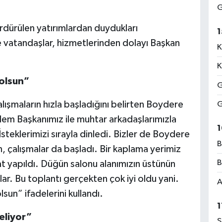
G
rdürülen yatırımlardan duydukları
1
 vatandaşlar, hizmetlerinden dolayı Başkan
K
K
olsun”
G
lışmaların hızla başladığını belirten Boydere
G
lem Başkanımız ile muhtar arkadaşlarımızla
1
steklerimizi sırayla dinledi. Bizler de Boydere
B
sun, çalışmalar da başladı. Bir kaplama yerimiz
B
at yapıldı. Düğün salonu alanımızın üstünün
dılar. Bu toplantı gerçekten çok iyi oldu yani.
A
un” ifadelerini kullandı.
1
eliyor”
S