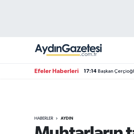
Efeler Hava Durumu
Efeler Trafik Yoğunluk Haritası
Süper Lig Puan Durumu ve Fikstür
Tüm Manşetler
Efeler Haberleri
17:14
Başkan Çerçioğl
Son Dakika Haberleri
Haber Arşivi
HABERLER
AYDIN
Muhtarların t