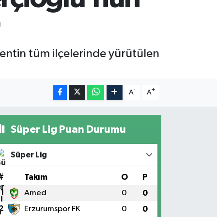
ntin tüm ilçelerinde yürütülen
-
+
A
A
Süper Lig Puan Durumu
Süper Lig
#
Takım
O
P
1
Amed
0
0
2
Erzurumspor FK
0
0