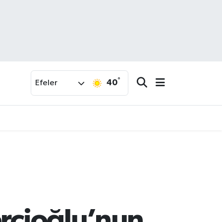
°
40
Efeler
erçioğlu’nun