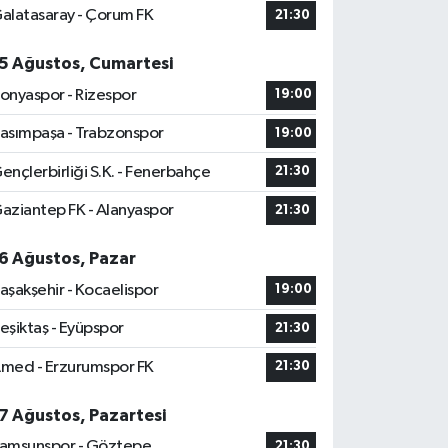
alatasaray - Çorum FK
21:30
5 Ağustos, Cumartesi
onyaspor - Rizespor
19:00
asımpaşa - Trabzonspor
19:00
ençlerbirliği S.K. - Fenerbahçe
21:30
aziantep FK - Alanyaspor
21:30
6 Ağustos, Pazar
aşakşehir - Kocaelispor
19:00
eşiktaş - Eyüpspor
21:30
med - Erzurumspor FK
21:30
7 Ağustos, Pazartesi
amsunspor - Göztepe
21:30