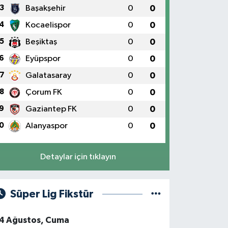
3
Başakşehir
0
0
4
Kocaelispor
0
0
5
Beşiktaş
0
0
6
Eyüpspor
0
0
7
Galatasaray
0
0
8
Çorum FK
0
0
9
Gaziantep FK
0
0
0
Alanyaspor
0
0
Detaylar için tıklayın
Süper Lig Fikstür
4 Ağustos, Cuma