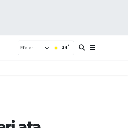
°
34
Efeler
ri ata