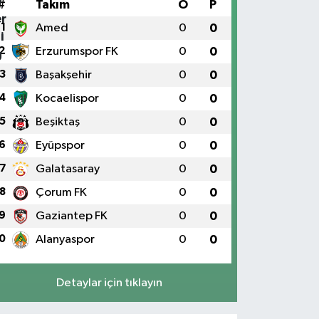
#
Takım
O
P
1
Amed
0
0
2
Erzurumspor FK
0
0
3
Başakşehir
0
0
4
Kocaelispor
0
0
5
Beşiktaş
0
0
6
Eyüpspor
0
0
7
Galatasaray
0
0
8
Çorum FK
0
0
9
Gaziantep FK
0
0
0
Alanyaspor
0
0
Detaylar için tıklayın