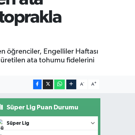
 toprakla
 öğrenciler, Engelliler Haftası
üretilen ata tohumu fidelerini
-
+
A
A
Süper Lig Puan Durumu
Süper Lig