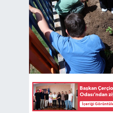
Başkan Çerçio
Odası’ndan zi
İçeriği Görüntül