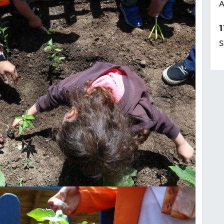
A
1
S