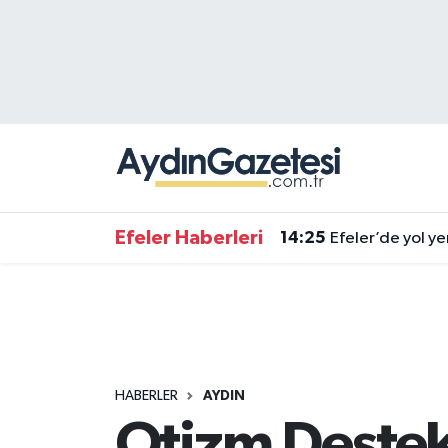
Efeler Hava Durumu
Efeler Trafik Yoğunluk Haritası
Süper Lig Puan Durumu ve Fikstür
Tüm Manşetler
Efeler Haberleri
14:25
Efeler’de yol ye
Son Dakika Haberleri
Haber Arşivi
HABERLER
AYDIN
Otizm Destek