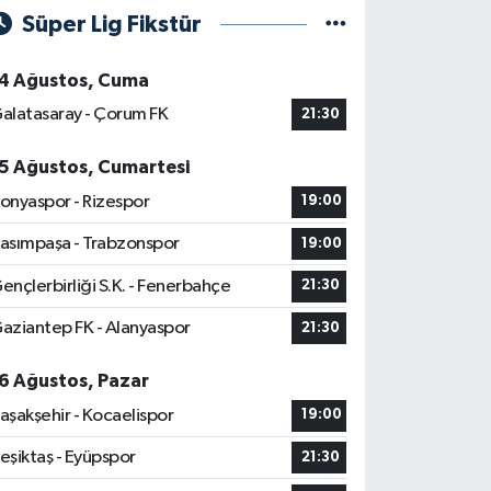
Süper Lig Fikstür
4 Ağustos, Cuma
alatasaray - Çorum FK
21:30
5 Ağustos, Cumartesi
onyaspor - Rizespor
19:00
asımpaşa - Trabzonspor
19:00
ençlerbirliği S.K. - Fenerbahçe
21:30
aziantep FK - Alanyaspor
21:30
6 Ağustos, Pazar
aşakşehir - Kocaelispor
19:00
eşiktaş - Eyüpspor
21:30