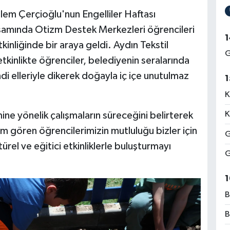
em Çerçioğlu'nun Engelliler Haftası
apsamında Otizm Destek Merkezleri öğrencileri
1
inliğinde bir araya geldi. Aydın Tekstil
G
tkinlikte öğrenciler, belediyenin seralarında
di elleriyle dikerek doğayla iç içe unutulmaz
1
K
K
ne yönelik çalışmaların süreceğini belirterek
 gören öğrencilerimizin mutluluğu bizler için
G
ürel ve eğitici etkinliklerle buluşturmayı
G
1
B
B