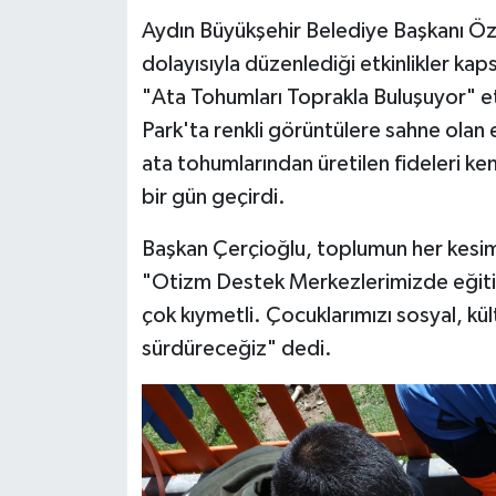
Aydın Büyükşehir Belediye Başkanı Özl
dolayısıyla düzenlediği etkinlikler k
"Ata Tohumları Toprakla Buluşuyor" etk
Park'ta renkli görüntülere sahne olan e
ata tohumlarından üretilen fideleri ken
bir gün geçirdi.
Başkan Çerçioğlu, toplumun her kesimi
"Otizm Destek Merkezlerimizde eğitim
çok kıymetli. Çocuklarımızı sosyal, kült
sürdüreceğiz" dedi.