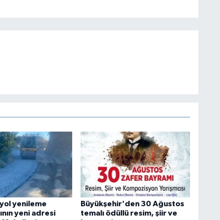
 yol yenileme
Büyükşehir'den 30 Ağustos
ının yeni adresi
temalı ödüllü resim, şiir ve