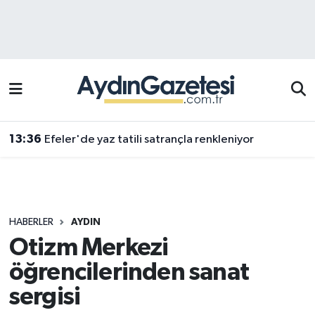
Efeler Hava Durumu
Efeler Trafik Yoğunluk Haritası
Süper Lig Puan Durumu ve Fikstür
13:36
Efeler'de yaz tatili satrançla renkleniyor
Tüm Manşetler
Son Dakika Haberleri
HABERLER
AYDIN
Haber Arşivi
Otizm Merkezi
öğrencilerinden sanat
sergisi