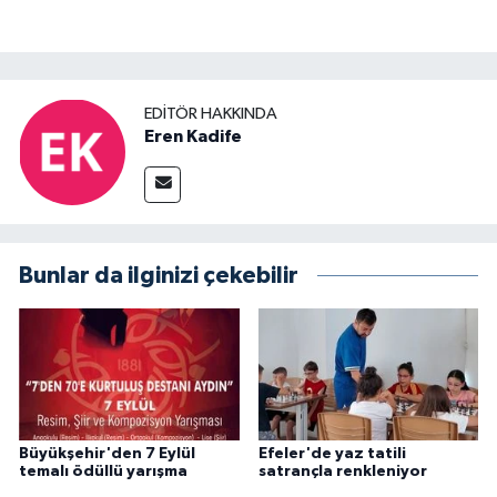
EDITÖR HAKKINDA
Eren Kadife
Bunlar da ilginizi çekebilir
Büyükşehir'den 7 Eylül
Efeler'de yaz tatili
temalı ödüllü yarışma
satrançla renkleniyor