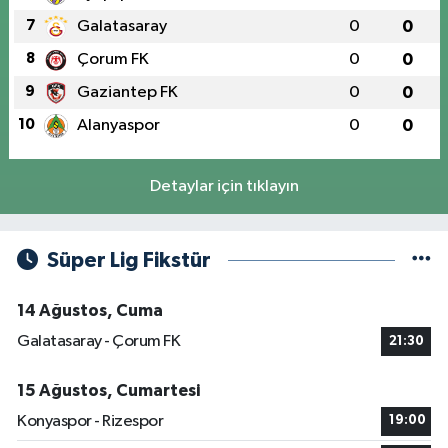
7
Galatasaray
0
0
8
Çorum FK
0
0
9
Gaziantep FK
0
0
10
Alanyaspor
0
0
Detaylar için tıklayın
Süper Lig Fikstür
14 Ağustos, Cuma
Galatasaray - Çorum FK
21:30
15 Ağustos, Cumartesi
Konyaspor - Rizespor
19:00