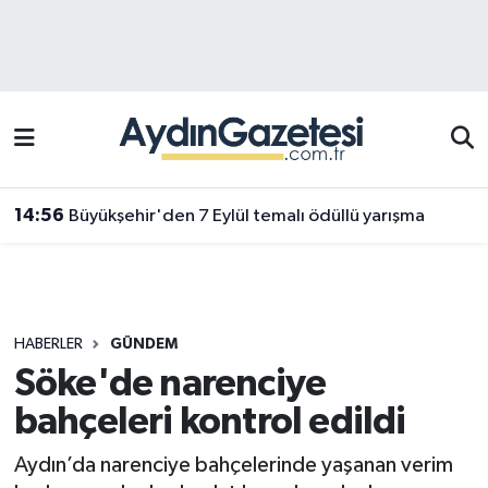
Efeler Hava Durumu
Efeler Trafik Yoğunluk Haritası
Süper Lig Puan Durumu ve Fikstür
14:56
Büyükşehir'den 7 Eylül temalı ödüllü yarışma
Tüm Manşetler
Son Dakika Haberleri
HABERLER
GÜNDEM
Haber Arşivi
Söke'de narenciye
bahçeleri kontrol edildi
Aydın’da narenciye bahçelerinde yaşanan verim