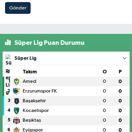
Gönder
Süper Lig Puan Durumu
Süper Lig
#
Takım
O
P
1
Amed
0
0
2
Erzurumspor FK
0
0
3
Başakşehir
0
0
4
Kocaelispor
0
0
5
Beşiktaş
0
0
6
Eyüpspor
0
0