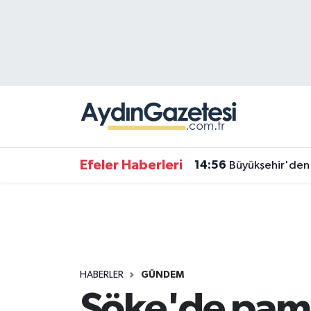
Efeler Hava Durumu
Efeler Trafik Yoğunluk Haritası
Süper Lig Puan Durumu ve Fikstür
Tüm Manşetler
Efeler Haberleri
14:56
Büyükşehir'den 
Son Dakika Haberleri
Haber Arşivi
HABERLER
GÜNDEM
Söke'de pamu