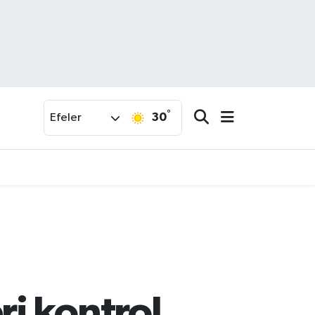
°
30
Efeler
i kontrol