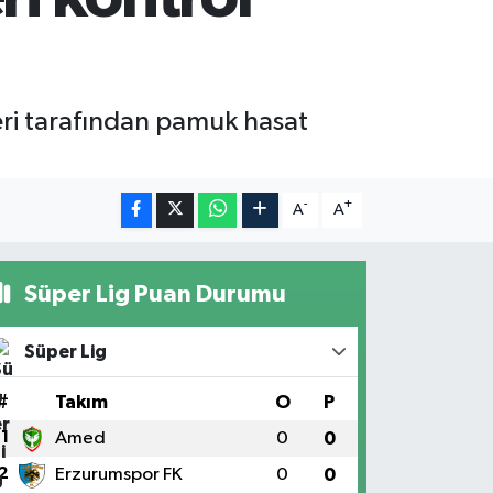
eri tarafından pamuk hasat
-
+
A
A
Süper Lig Puan Durumu
Süper Lig
#
Takım
O
P
1
Amed
0
0
2
Erzurumspor FK
0
0