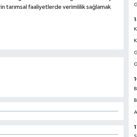
G
n tarımsal faaliyetlerde verimlilik sağlamak
1
K
K
G
G
1
B
B
A
1
S