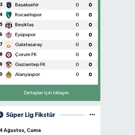
3
Başakşehir
0
0
4
Kocaelispor
0
0
5
Beşiktaş
0
0
6
Eyüpspor
0
0
7
Galatasaray
0
0
8
Çorum FK
0
0
9
Gaziantep FK
0
0
0
Alanyaspor
0
0
Detaylar için tıklayın
Süper Lig Fikstür
4 Ağustos, Cuma