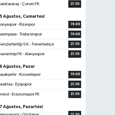
alatasaray - Çorum FK
21:30
5 Ağustos, Cumartesi
onyaspor - Rizespor
19:00
asımpaşa - Trabzonspor
19:00
ençlerbirliği S.K. - Fenerbahçe
21:30
aziantep FK - Alanyaspor
21:30
6 Ağustos, Pazar
aşakşehir - Kocaelispor
19:00
eşiktaş - Eyüpspor
21:30
med - Erzurumspor FK
21:30
7 Ağustos, Pazartesi
amsunspor - Göztepe
21:30