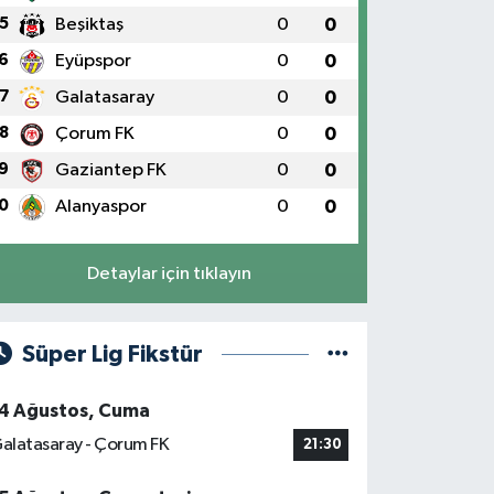
5
Beşiktaş
0
0
6
Eyüpspor
0
0
7
Galatasaray
0
0
8
Çorum FK
0
0
9
Gaziantep FK
0
0
0
Alanyaspor
0
0
Detaylar için tıklayın
Süper Lig Fikstür
4 Ağustos, Cuma
alatasaray - Çorum FK
21:30