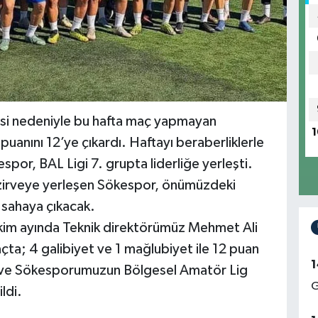
esi nedeniyle bu hafta maç yapmayan
1
uanını 12’ye çıkardı. Haftayı beraberliklerle
por, BAL Ligi 7. grupta liderliğe yerleşti.
zirveye yerleşen Sökespor, önümüzdeki
e sahaya çıkacak.
kim ayında Teknik direktörümüz Mehmet Ali
ta; 4 galibiyet ve 1 mağlubiyet ile 12 puan
1
uk ve Sökesporumuzun Bölgesel Amatör Lig
G
ldi.