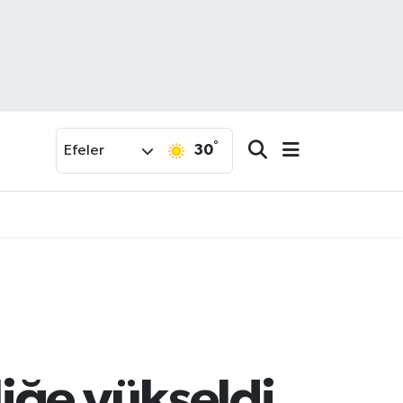
°
30
Efeler
iğe yükseldi