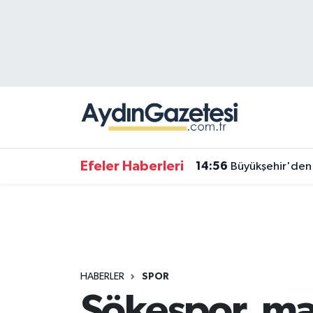
Efeler Hava Durumu
Efeler Trafik Yoğunluk Haritası
Süper Lig Puan Durumu ve Fikstür
Tüm Manşetler
Efeler Haberleri
14:56
Büyükşehir'den 
Son Dakika Haberleri
Haber Arşivi
HABERLER
SPOR
Sökespor, ma