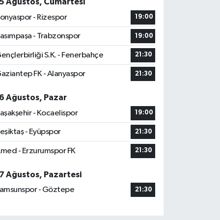
5 Ağustos, Cumartesi
onyaspor - Rizespor
19:00
asımpaşa - Trabzonspor
19:00
ençlerbirliği S.K. - Fenerbahçe
21:30
aziantep FK - Alanyaspor
21:30
6 Ağustos, Pazar
aşakşehir - Kocaelispor
19:00
eşiktaş - Eyüpspor
21:30
med - Erzurumspor FK
21:30
7 Ağustos, Pazartesi
amsunspor - Göztepe
21:30