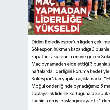
Didim Belediyespor’un ligden çekilm
Sökespor, hükmen kazandığı 3 puanla p
kapatan rakiplerinin önüne geçen Sökes
Maç oynamadan elde ettiği 3 puanla 
haftalarda liderliğini koruma hedefiyl
Sökespor'dan yapılan açıklamada; "E
Moğul önderliğinde oynadığımız 5 maç
toplayarak liderlik koltuğuna oturd
tarihinin en iyi başlangıcını yaptık" deni