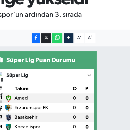
yespor’un ardından 3. sırada
-
+
A
A
Süper Lig Puan Durumu
Süper Lig
#
Takım
O
P
1
Amed
0
0
2
Erzurumspor FK
0
0
3
Başakşehir
0
0
4
Kocaelispor
0
0