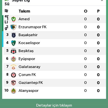
Süper Lig
#
Takım
O
P
1
Amed
0
0
2
Erzurumspor FK
0
0
3
Başakşehir
0
0
4
Kocaelispor
0
0
5
Beşiktaş
0
0
6
Eyüpspor
0
0
7
Galatasaray
0
0
8
Çorum FK
0
0
9
Gaziantep FK
0
0
10
Alanyaspor
0
0
Detaylar için tıklayın