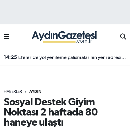
Efeler Hava Durumu
Efeler Trafik Yoğunluk Haritası
Süper Lig Puan Durumu ve Fikstür
14:25
Efeler’de yol yenileme çalışmalarının yeni adresi Pınardere Mahallesi
Tüm Manşetler
Son Dakika Haberleri
HABERLER
AYDIN
Haber Arşivi
Sosyal Destek Giyim
Noktası 2 haftada 80
haneye ulaştı