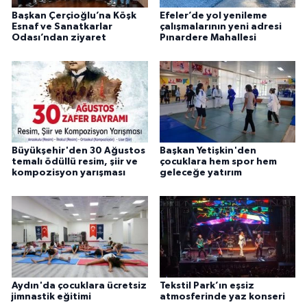
Başkan Çerçioğlu’na Köşk
Efeler’de yol yenileme
Esnaf ve Sanatkarlar
çalışmalarının yeni adresi
Odası’ndan ziyaret
Pınardere Mahallesi
Büyükşehir'den 30 Ağustos
Başkan Yetişkin'den
temalı ödüllü resim, şiir ve
çocuklara hem spor hem
kompozisyon yarışması
geleceğe yatırım
Aydın'da çocuklara ücretsiz
Tekstil Park’ın eşsiz
jimnastik eğitimi
atmosferinde yaz konseri