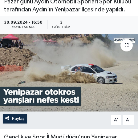
Pazar günü Aydın Otomobil Sporları Spor Kulübü
tarafından Aydın’ın Yenipazar ilçesinde yapıldı.
30.09.2024 - 16:50
3
YAYINLANMA
GÖSTERIM
Paylaş
-
+
A
A
Gençlik ve Spor İl Müdürlüğü'nün Yenipazar