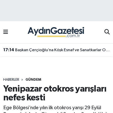
Efeler Hava Durumu
Efeler Trafik Yoğunluk Haritası
Süper Lig Puan Durumu ve Fikstür
17:14
Başkan Çerçioğlu’na Köşk Esnaf ve Sanatkarlar Odası’ndan ziyaret
Tüm Manşetler
Son Dakika Haberleri
HABERLER
GÜNDEM
Haber Arşivi
Yenipazar otokros yarışları
nefes kesti
Ege Bölgesi’nde yılın ilk otokros yarışı 29 Eylül