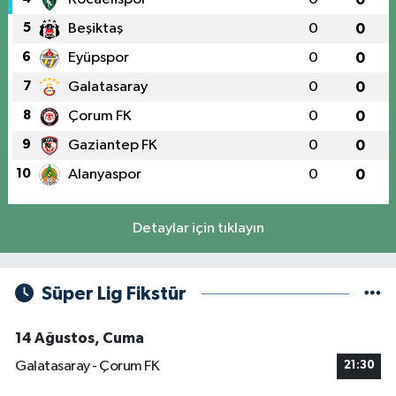
5
Beşiktaş
0
0
6
Eyüpspor
0
0
7
Galatasaray
0
0
8
Çorum FK
0
0
9
Gaziantep FK
0
0
10
Alanyaspor
0
0
Detaylar için tıklayın
Süper Lig Fikstür
14 Ağustos, Cuma
Galatasaray - Çorum FK
21:30