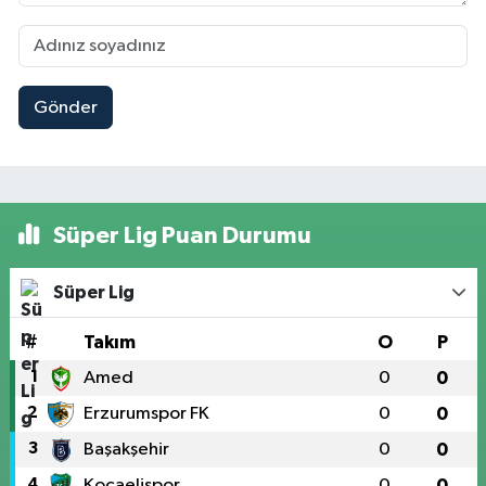
Gönder
Süper Lig Puan Durumu
Süper Lig
#
Takım
O
P
1
Amed
0
0
2
Erzurumspor FK
0
0
3
Başakşehir
0
0
4
Kocaelispor
0
0