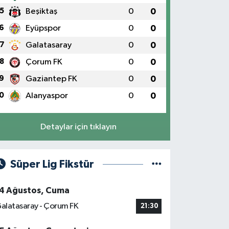
5
Beşiktaş
0
0
6
Eyüpspor
0
0
7
Galatasaray
0
0
8
Çorum FK
0
0
9
Gaziantep FK
0
0
0
Alanyaspor
0
0
Detaylar için tıklayın
Süper Lig Fikstür
4 Ağustos, Cuma
alatasaray - Çorum FK
21:30