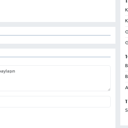
1
K
K
G
G
1
B
B
A
1
S