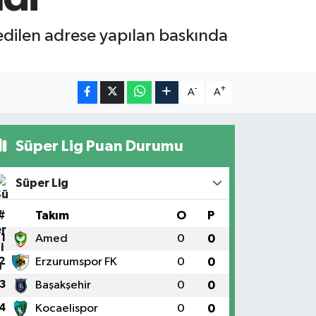
 edilen adrese yapılan baskında
-
+
A
A
Süper Lig Puan Durumu
Süper Lig
#
Takım
O
P
1
Amed
0
0
2
Erzurumspor FK
0
0
3
Başakşehir
0
0
4
Kocaelispor
0
0