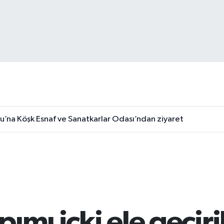
u’na Köşk Esnaf ve Sanatkarlar Odası’ndan ziyaret
pımı içki ele geçiri