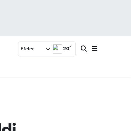
°
20
Efeler
ldi