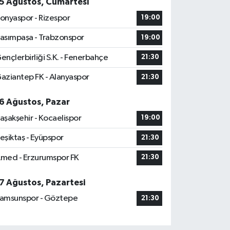
5 Ağustos, Cumartesi
onyaspor - Rizespor
19:00
asımpaşa - Trabzonspor
19:00
ençlerbirliği S.K. - Fenerbahçe
21:30
aziantep FK - Alanyaspor
21:30
6 Ağustos, Pazar
aşakşehir - Kocaelispor
19:00
eşiktaş - Eyüpspor
21:30
med - Erzurumspor FK
21:30
7 Ağustos, Pazartesi
amsunspor - Göztepe
21:30