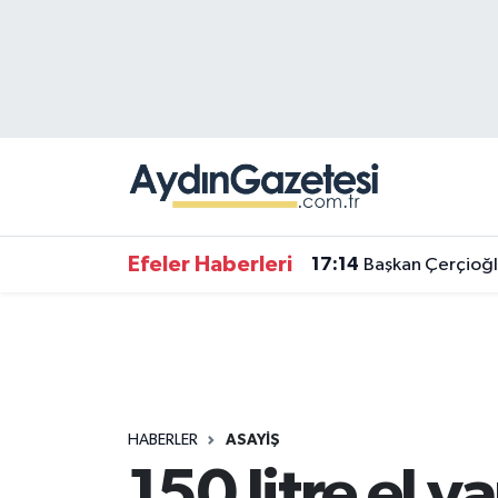
Efeler Hava Durumu
Efeler Trafik Yoğunluk Haritası
Süper Lig Puan Durumu ve Fikstür
Tüm Manşetler
Efeler Haberleri
17:14
Başkan Çerçioğl
Son Dakika Haberleri
Haber Arşivi
HABERLER
ASAYIŞ
150 litre el ya