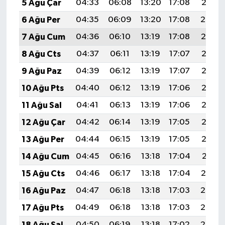
5 Ağu Çar
04:33
06:08
13:20
17:08
20:21
6 Ağu Per
04:35
06:09
13:20
17:08
20:20
7 Ağu Cum
04:36
06:10
13:19
17:08
20:19
8 Ağu Cts
04:37
06:11
13:19
17:07
20:18
9 Ağu Paz
04:39
06:12
13:19
17:07
20:17
10 Ağu Pts
04:40
06:12
13:19
17:06
20:16
11 Ağu Sal
04:41
06:13
13:19
17:06
20:15
12 Ağu Çar
04:42
06:14
13:19
17:05
20:13
13 Ağu Per
04:44
06:15
13:19
17:05
20:12
14 Ağu Cum
04:45
06:16
13:18
17:04
20:11
15 Ağu Cts
04:46
06:17
13:18
17:04
20:10
16 Ağu Paz
04:47
06:18
13:18
17:03
20:08
17 Ağu Pts
04:49
06:18
13:18
17:03
20:07
18 Ağu Sal
04:50
06:19
13:18
17:02
20:06