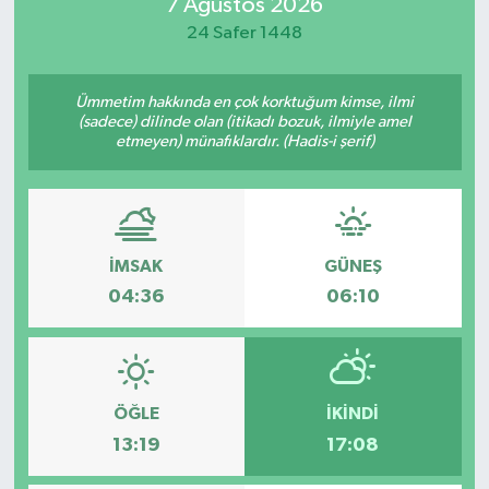
7 Ağustos 2026
24 Safer 1448
Ümmetim hakkında en çok korktuğum kimse, ilmi
(sadece) dilinde olan (itikadı bozuk, ilmiyle amel
etmeyen) münafıklardır. (Hadis-i şerif)
İMSAK
GÜNEŞ
04:36
06:10
ÖĞLE
İKINDI
13:19
17:08