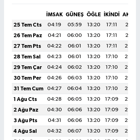
İMSAK
GÜNEŞ
ÖĞLE
İKINDI
AKŞA
25 Tem Cts
04:19
05:59
13:20
17:11
20:31
26 Tem Paz
04:21
06:00
13:20
17:11
20:31
27 Tem Pts
04:22
06:01
13:20
17:11
20:30
28 Tem Sal
04:23
06:01
13:20
17:10
20:29
29 Tem Çar
04:24
06:02
13:20
17:10
20:28
30 Tem Per
04:26
06:03
13:20
17:10
20:27
31 Tem Cum
04:27
06:04
13:20
17:10
20:26
1 Ağu Cts
04:28
06:05
13:20
17:09
20:25
2 Ağu Paz
04:30
06:06
13:20
17:09
20:24
3 Ağu Pts
04:31
06:06
13:20
17:09
20:23
4 Ağu Sal
04:32
06:07
13:20
17:09
20:22