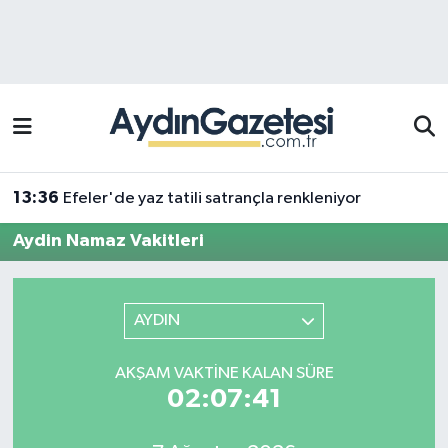
Efeler Hava Durumu
Efeler Trafik Yoğunluk Haritası
Süper Lig Puan Durumu ve Fikstür
13:36
Efeler'de yaz tatili satrançla renkleniyor
Tüm Manşetler
Aydin Namaz Vakitleri
Son Dakika Haberleri
AYDIN
Haber Arşivi
AKŞAM VAKTINE KALAN SÜRE
02:07:41