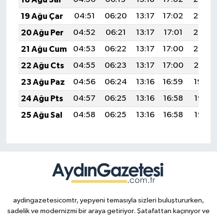
19 Ağu Çar
04:51
06:20
13:17
17:02
20:05
20 Ağu Per
04:52
06:21
13:17
17:01
20:03
21 Ağu Cum
04:53
06:22
13:17
17:00
20:02
22 Ağu Cts
04:55
06:23
13:17
17:00
20:01
23 Ağu Paz
04:56
06:24
13:16
16:59
19:59
24 Ağu Pts
04:57
06:25
13:16
16:58
19:58
25 Ağu Sal
04:58
06:25
13:16
16:58
19:56
aydingazetesicomtr, yepyeni temasıyla sizleri buluştururken,
sadelik ve modernizmi bir araya getiriyor. Şatafattan kaçınıyor ve