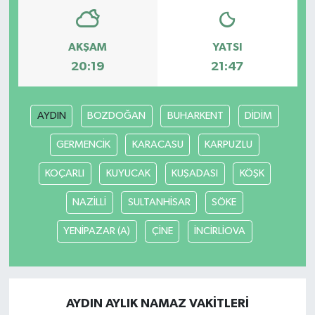
AKŞAM
YATSI
20:19
21:47
AYDIN
BOZDOĞAN
BUHARKENT
DİDİM
GERMENCİK
KARACASU
KARPUZLU
KOÇARLI
KUYUCAK
KUŞADASI
KÖŞK
NAZİLLİ
SULTANHİSAR
SÖKE
YENİPAZAR (A)
ÇİNE
İNCİRLİOVA
AYDIN AYLIK NAMAZ VAKITLERI